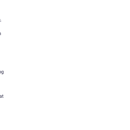
,
n
og
at