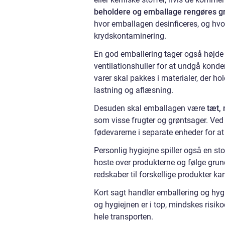
beholdere og emballage rengøres g
hvor emballagen desinficeres, og hvor
krydskontaminering.
En god emballering tager også højde f
ventilationshuller for at undgå kond
varer skal pakkes i materialer, der 
lastning og aflæsning.
Desuden skal emballagen være
tæt,
som visse frugter og grøntsager. Ved
fødevarerne i separate enheder for at 
Personlig hygiejne spiller også en st
hoste over produkterne og følge gr
redskaber til forskellige produkter ka
Kort sagt handler emballering og hy
og hygiejnen er i top, mindskes risik
hele transporten.