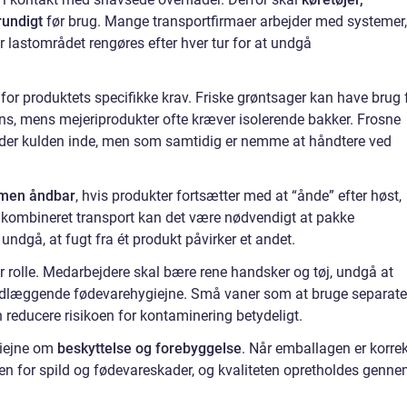
rundigt
før brug. Mange transportfirmaer arbejder med systemer,
 lastområdet rengøres efter hver tur for at undgå
or produktets specifikke krav. Friske grøntsager kan have brug 
ens, mens mejeriprodukter ofte kræver isolerende bakker. Frosne
holder kulden inde, men som samtidig er nemme at håndtere ved
 men åndbar
, hvis produkter fortsætter med at “ånde” efter høst,
 kombineret transport kan det være nødvendigt at pakke
undgå, at fugt fra ét produkt påvirker et andet.
or rolle. Medarbejdere skal bære rene handsker og tøj, undgå at
undlæggende fødevarehygiejne. Små vaner som at bruge separate
n reducere risikoen for kontaminering betydeligt.
giejne om
beskyttelse og forebyggelse
. Når emballagen er korrek
oen for spild og fødevareskader, og kvaliteten opretholdes genn