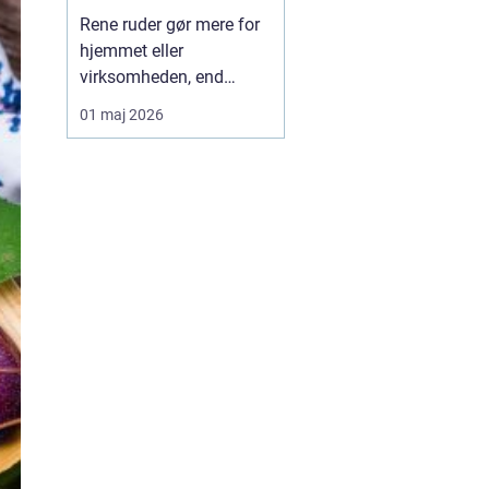
Rene ruder gør mere for
hjemmet eller
virksomheden, end
mange tænker over.
01 maj 2026
Lyset bliver skarpere,
rummene virker større,
og helhedsindtrykket
bliver mere indbydende.
Samtidig kan det være
både tidskrævende og
besværligt selv at klare
vinduerne, især ...