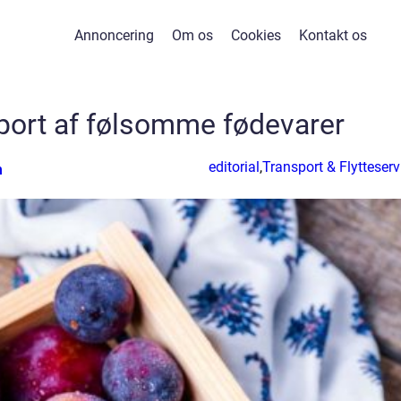
Annoncering
Om os
Cookies
Kontakt os
port af følsomme fødevarer
editorial
,
Transport & Flytteserv
n