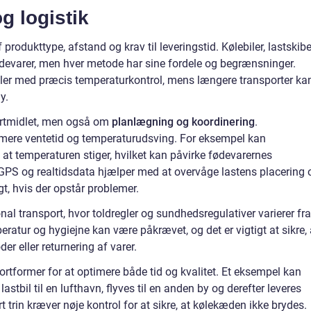
g logistik
odukttype, afstand og krav til leveringstid. Kølebiler, lastskibe
fødevarer, men hver metode har sine fordele og begrænsninger.
iler med præcis temperaturkontrol, mens længere transporter ka
y.
ortmidlet, men også om
planlægning og koordinering
.
imere ventetid og temperaturudsving. For eksempel kan
il, at temperaturen stiger, hvilket kan påvirke fødevarernes
S og realtidsdata hjælper med at overvåge lastens placering 
t, hvis der opstår problemer.
nal transport, hvor toldregler og sundhedsregulativer varierer fra
ratur og hygiejne kan være påkrævet, og det er vigtigt at sikre, 
er eller returnering af varer.
portformer for at optimere både tid og kvalitet. Et eksempel kan
stbil til en lufthavn, flyves til en anden by og derefter leveres
rt trin kræver nøje kontrol for at sikre, at kølekæden ikke brydes.