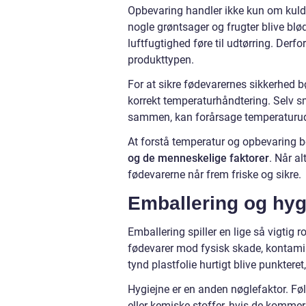
Opbevaring handler ikke kun om kuld
nogle grøntsager og frugter blive blø
luftfugtighed føre til udtørring. Derf
produkttypen.
For at sikre fødevarernes sikkerhed b
korrekt temperaturhåndtering. Selv sm
sammen, kan forårsage temperaturu
At forstå temperatur og opbevaring b
og de menneskelige faktorer
. Når a
fødevarerne når frem friske og sikre.
Emballering og hyg
Emballering spiller en lige så vigtig
fødevarer mod fysisk skade, kontami
tynd plastfolie hurtigt blive punkteret
Hygiejne er en anden nøglefaktor. Fø
eller kemiske stoffer, hvis de komme