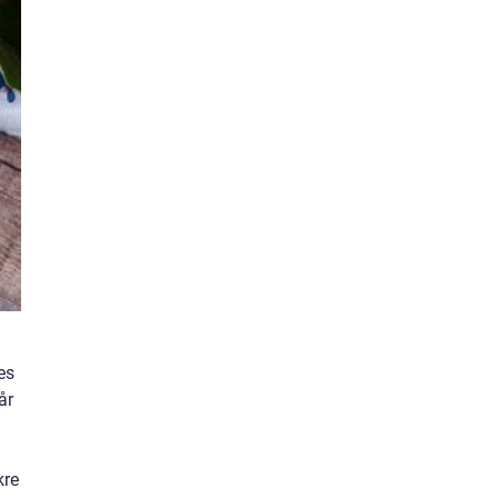
es
år
kre