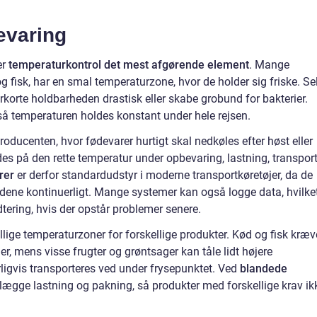
evaring
er
temperaturkontrol det mest afgørende element
. Mange
g fisk, har en smal temperaturzone, hvor de holder sig friske. Se
korte holdbarheden drastisk eller skabe grobund for bakterier.
så temperaturen holdes konstant under hele rejsen.
roducenten, hvor fødevarer hurtigt skal nedkøles efter høst eller
des på den rette temperatur under opbevaring, lastning, transpor
rer
er derfor standardudstyr i moderne transportkøretøjer, da de
ldene kontinuerligt. Mange systemer kan også logge data, hvilke
tering, hvis der opstår problemer senere.
llige temperaturzoner for forskellige produkter. Kød og fisk kræv
r, mens visse frugter og grøntsager kan tåle lidt højere
rligvis transporteres ved under frysepunktet. Ved
blandede
lægge lastning og pakning, så produkter med forskellige krav ik