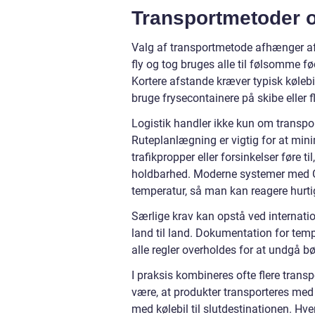
Transportmetoder o
Valg af transportmetode afhænger af pr
fly og tog bruges alle til følsomme 
Kortere afstande kræver typisk køleb
bruge frysecontainere på skibe eller fl
Logistik handler ikke kun om transp
Ruteplanlægning er vigtig for at min
trafikpropper eller forsinkelser føre t
holdbarhed. Moderne systemer med GP
temperatur, så man kan reagere hurtig
Særlige krav kan opstå ved internatio
land til land. Dokumentation for tempe
alle regler overholdes for at undgå bød
I praksis kombineres ofte flere trans
være, at produkter transporteres med la
med kølebil til slutdestinationen. Hve