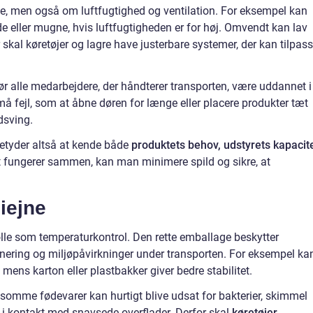
e, men også om luftfugtighed og ventilation. For eksempel kan
de eller mugne, hvis luftfugtigheden er for høj. Omvendt kan lav
or skal køretøjer og lagre have justerbare systemer, der kan tilpas
ør alle medarbejdere, der håndterer transporten, være uddannet i
å fejl, som at åbne døren for længe eller placere produkter tæt
dsving.
etyder altså at kende både
produktets behov, udstyrets kapacit
lt fungerer sammen, kan man minimere spild og sikre, at
iejne
 rolle som temperaturkontrol. Den rette emballage beskytter
nering og miljøpåvirkninger under transporten. For eksempel ka
, mens karton eller plastbakker giver bedre stabilitet.
lsomme fødevarer kan hurtigt blive udsat for bakterier, skimmel
r i kontakt med snavsede overflader. Derfor skal
køretøjer,