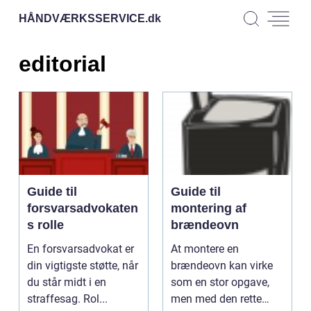
HÅNDVÆRKSSERVICE.
dk
editorial
Guide til
Guide til
forsvarsadvokaten
montering af
s rolle
brændeovn
En forsvarsadvokat er
At montere en
din vigtigste støtte, når
brændeovn kan virke
du står midt i en
som en stor opgave,
straffesag. Rol...
men med den rette