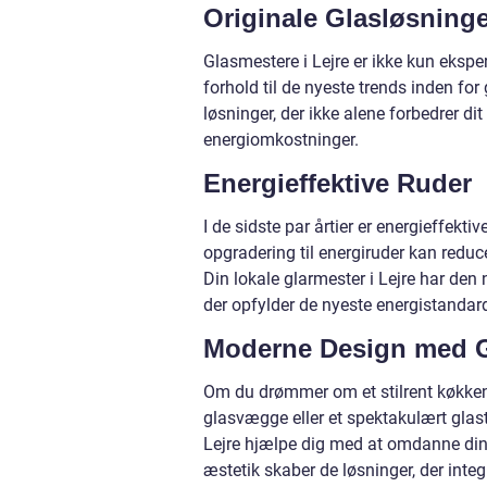
Originale Glasløsning
Glasmestere i Lejre er ikke kun ekspert
forhold til de nyeste trends inden fo
løsninger, der ikke alene forbedrer d
energiomkostninger.
Energieffektive Ruder
I de sidste par årtier er energieffekt
opgradering til energiruder kan redu
Din lokale glarmester i Lejre har den 
der opfylder de nyeste energistandard
Moderne Design med 
Om du drømmer om et stilrent køkke
glasvægge eller et spektakulært glast
Lejre hjælpe dig med at omdanne dine 
æstetik skaber de løsninger, der integ