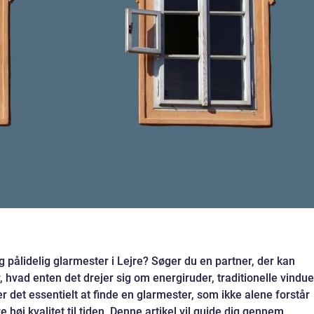
og pålidelig glarmester i Lejre? Søger du en partner, der kan
hvad enten det drejer sig om energiruder, traditionelle vindue
r det essentielt at finde en glarmester, som ikke alene forstår
høj kvalitet til tiden. Denne artikel vil guide dig gennem