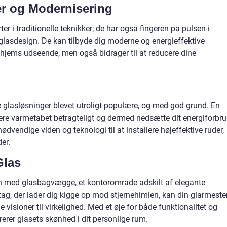
er og Modernisering
er i traditionelle teknikker; de har også fingeren på pulsen i
r glasdesign. De kan tilbyde dig moderne og energieffektive
it hjems udseende, men også bidrager til at reducere dine
ive glasløsninger blevet utroligt populære, og med god grund. En
cere varmetabet betragteligt og dermed nedsætte dit energiforbru
nødvendige viden og teknologi til at installere højeffektive ruder,
er.
Glas
n med glasbagvægge, et kontorområde adskilt af elegante
ag, der lader dig kigge op mod stjernehimlen, kan din glarmester
visioner til virkelighed. Med et øje for både funktionalitet og
rerer glasets skønhed i dit personlige rum.