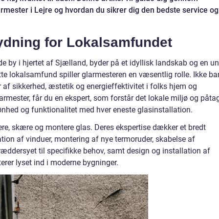
armester i Lejre og hvordan du sikrer dig den bedste service og
ydning for Lokalsamfundet
 by i hjertet af Sjælland, byder på et idyllisk landskab og en un
tte lokalsamfund spiller glarmesteren en væsentlig rolle. Ikke ba
 sikkerhed, æstetik og energieffektivitet i folks hjem og
armester, får du en ekspert, som forstår det lokale miljø og påta
kønhed og funktionalitet med hver eneste glasinstallation.
tere, skære og montere glas. Deres ekspertise dækker et bredt
ation af vinduer, montering af nye termoruder, skabelse af
æddersyet til specifikke behov, samt design og installation af
iterer lyset ind i moderne bygninger.