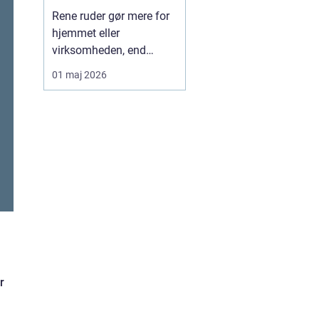
Rene ruder gør mere for
hjemmet eller
virksomheden, end
mange tænker over.
01 maj 2026
Lyset bliver skarpere,
rummene virker større,
og helhedsindtrykket
bliver mere indbydende.
Samtidig kan det være
både tidskrævende og
besværligt selv at klare
vinduerne, især ...
r