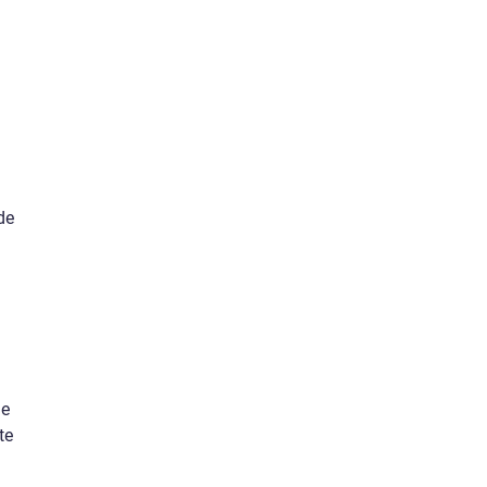
de
de
te