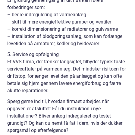
En grundig gennemgang af dit hus kan føre til
forbedringer som:
– bedre indregulering af varmeanlæg
– skift til mere energieffektive pumper og ventiler
– korrekt dimensionering af radiatorer og gulvvarme
– installation af blødgøringsanlæg, som kan forlænge
levetiden på armaturer, kedler og hvidevarer
5. Service og opfølgning
Et VVS-firma, der tænker langsigtet, tilbyder typisk faste
serviceaftaler på varmeanlæg. Det mindsker risikoen for
driftstop, forlænger levetiden på anlægget og kan ofte
betale sig hjem gennem lavere energiforbrug og færre
akutte reparationer.
Spørg gerne ind til, hvordan firmaet arbejder, når
opgaven er afsluttet: Får du instruktion i nye
installationer? Bliver anlæg indreguleret og testet
grundigt? Og kan du nemt få fat i dem, hvis der dukker
spørgsmål op efterfølgende?