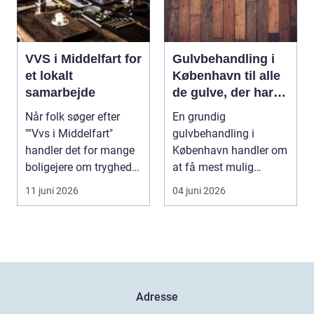
VVS i Middelfart for
Gulvbehandling i
et lokalt
København til alle
samarbejde
de gulve, der har
brug for
Når folk søger efter
En grundig
førstehjælp
""Vvs i Middelfart"
gulvbehandling i
handler det for mange
København handler om
boligejere om tryghed i
at få mest mulig
...
kvalitet og levetid u...
11 juni 2026
04 juni 2026
Adresse