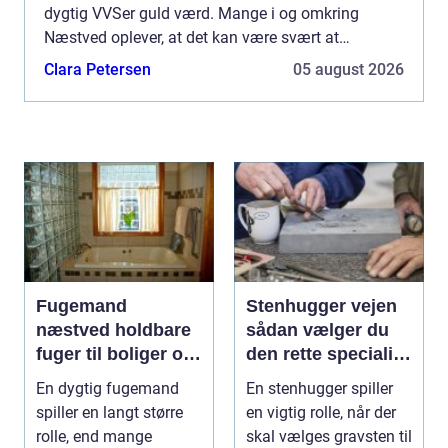
dygtig VVSer guld værd. Mange i og omkring
Næstved oplever, at det kan være svært at
gennemskue, hvem der er den rette til opgaven.
Clara Petersen
05 august 2026
Pris, kvalit...
Fugemand
Stenhugger vejen
næstved holdbare
sådan vælger du
fuger til boliger og
den rette specialist
byggeri
i stenarbejde
En dygtig fugemand
En stenhugger spiller
spiller en langt større
en vigtig rolle, når der
rolle, end mange
skal vælges gravsten til