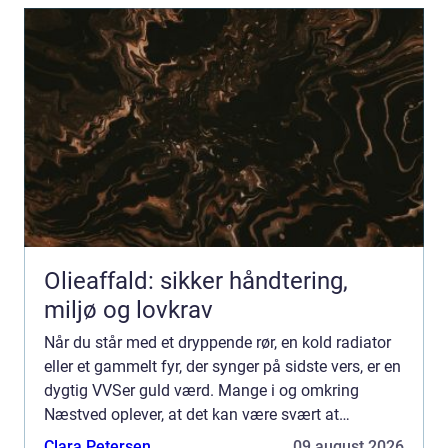
Olieaffald: sikker håndtering,
miljø og lovkrav
Når du står med et dryppende rør, en kold radiator
eller et gammelt fyr, der synger på sidste vers, er en
dygtig VVSer guld værd. Mange i og omkring
Næstved oplever, at det kan være svært at
gennemskue, hvem der er den rette til opgaven.
Clara Petersen
09 august 2026