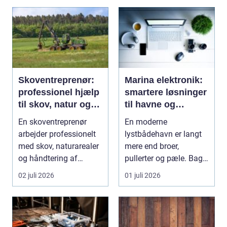
Skoventreprenør:
Marina elektronik:
professionel hjælp
smartere løsninger
til skov, natur og
til havne og
træopgaver
bådejere
En skoventreprenør
En moderne
arbejder professionelt
lystbådehavn er langt
med skov, naturarealer
mere end broer,
og håndtering af
pullerter og pæle. Bag
tr&ae...
kulissen ligger et net af
02 juli 2026
01 juli 2026
st...