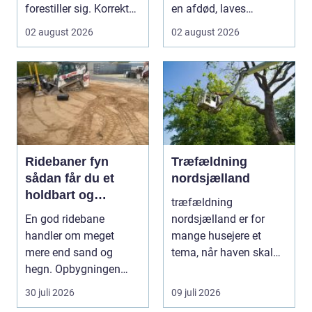
forestiller sig. Korrekt
en afdød, laves
udførte fuger h...
mindesten ti...
02 august 2026
02 august 2026
Ridebaner fyn
Træfældning
sådan får du et
nordsjælland
holdbart og
træfældning
funktionelt
En god ridebane
nordsjælland er for
underlag
handler om meget
mange husejere et
mere end sand og
tema, når haven skal
hegn. Opbygningen
have mere lys, udsigten
under overfladen afgør,
skal ...
30 juli 2026
09 juli 2026
hvor meg...