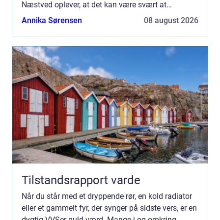
Næstved oplever, at det kan være svært at
gennemskue, hvem der er den rette til opgaven.
Annika Sørensen
08 august 2026
Pris, kvalit...
Tilstandsrapport varde
Når du står med et dryppende rør, en kold radiator
eller et gammelt fyr, der synger på sidste vers, er en
dygtig VVSer guld værd. Mange i og omkring