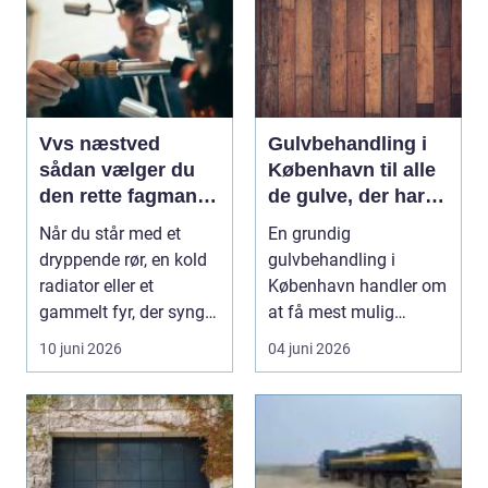
Vvs næstved
Gulvbehandling i
sådan vælger du
København til alle
den rette fagmand
de gulve, der har
til vand, varme og
brug for
Når du står med et
En grundig
energi
førstehjælp
dryppende rør, en kold
gulvbehandling i
radiator eller et
København handler om
gammelt fyr, der synger
at få mest mulig
på sidste vers, ...
kvalitet og levetid u...
10 juni 2026
04 juni 2026