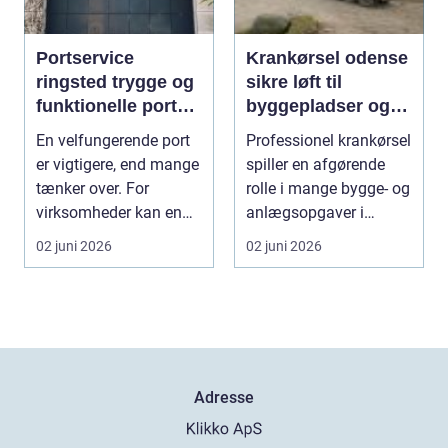
Portservice
Krankørsel odense
ringsted trygge og
sikre løft til
funktionelle porte i
byggepladser og
hverdagen
private opgaver
En velfungerende port
Professionel krankørsel
er vigtigere, end mange
spiller en afgørende
tænker over. For
rolle i mange bygge- og
virksomheder kan en
anlægsopgaver i
defekt port betyd...
Odense og omegn...
02 juni 2026
02 juni 2026
Adresse