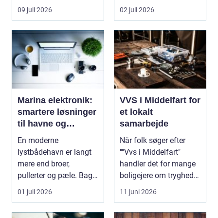
skal ...
tr&ae...
09 juli 2026
02 juli 2026
Marina elektronik:
VVS i Middelfart for
smartere løsninger
et lokalt
til havne og
samarbejde
bådejere
En moderne
Når folk søger efter
lystbådehavn er langt
""Vvs i Middelfart"
mere end broer,
handler det for mange
pullerter og pæle. Bag
boligejere om tryghed i
kulissen ligger et net af
...
01 juli 2026
11 juni 2026
st...