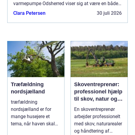
varmepumpe Odsherred viser sig at være en både
effektiv og bæredy...
Clara Petersen
30 juli 2026
Træfældning
Skoventreprenør:
nordsjælland
professionel hjælp
til skov, natur og
træfældning
træopgaver
nordsjælland er for
En skoventreprenør
mange husejere et
arbejder professionelt
tema, når haven skal
med skov, naturarealer
have mere lys, udsigten
og håndtering af