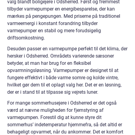
valg blandt boligejere i Odsherred. Først og fremmest
tilbyder varmepumper en energibesparelse, der kan
mærkes på pengepungen. Med priserne på traditionel
varmeernergi i konstant forandring tilbyder
varmepumper en stabil og mere forudsigelig
driftsomkostning.
Desuden passer en varmepumpe perfekt til det klima, der
hersker i Odsherred. Områdets varierende sæsoner
betyder, at man har brug for en fleksibel
opvarmningsløsning. Varmepumper er designet til at
fungere effektivt i både varme somre og kolde vintre,
hvilket gør dem til et oplagt valg her. Det er en løsning,
der er i stand til at tilpasse sig vejrets luner.
For mange sommerhusejere i Odsherred er det også
værd at nævne muligheden for fjernstyring af
varmepumpen. Forestil dig at kunne styre dit
sommerhus’ indetemperatur hjemmefra, så det altid er
behageligt opvarmet, når du ankommer. Det er komfort