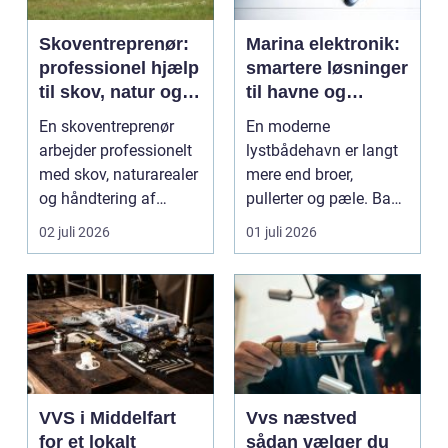
Skoventreprenør:
Marina elektronik:
professionel hjælp
smartere løsninger
til skov, natur og
til havne og
træopgaver
bådejere
En skoventreprenør
En moderne
arbejder professionelt
lystbådehavn er langt
med skov, naturarealer
mere end broer,
og håndtering af
pullerter og pæle. Bag
tr&ae...
kulissen ligger et net af
02 juli 2026
01 juli 2026
st...
VVS i Middelfart
Vvs næstved
for et lokalt
sådan vælger du