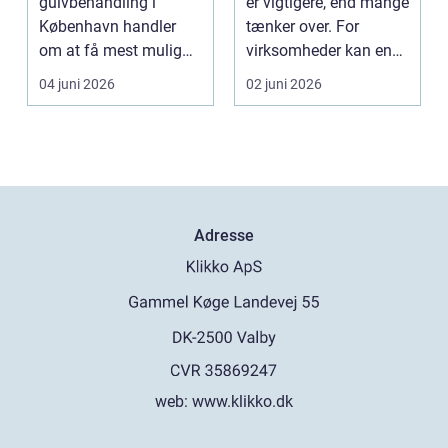
gulvbehandling i
er vigtigere, end mange
København handler
tænker over. For
om at få mest mulig
virksomheder kan en
kvalitet og levetid u...
defekt port betyd...
04 juni 2026
02 juni 2026
Adresse
web:
www.klikko.dk