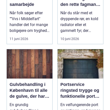
samarbejde
den rette fagmand
til vand, varme og
Når folk søger efter
Når du står med et
energi
""Vvs i Middelfart"
dryppende rør, en kold
handler det for mange
radiator eller et
boligejere om tryghed i
gammelt fyr, der
...
synger på sidste vers,
11 juni 2026
10 juni 2026
...
Gulvbehandling i
Portservice
København til alle
ringsted trygge og
de gulve, der har
funktionelle porte i
brug for
hverdagen
En grundig
En velfungerende port
førstehjælp