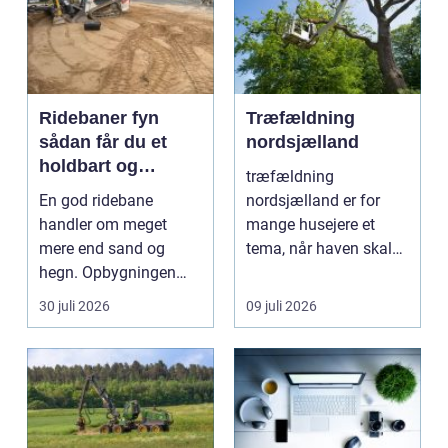
Ridebaner fyn
Træfældning
sådan får du et
nordsjælland
holdbart og
træfældning
funktionelt
En god ridebane
nordsjælland er for
underlag
handler om meget
mange husejere et
mere end sand og
tema, når haven skal
hegn. Opbygningen
have mere lys,
under overfladen afgør,
udsigten skal ...
30 juli 2026
09 juli 2026
hvor meg...