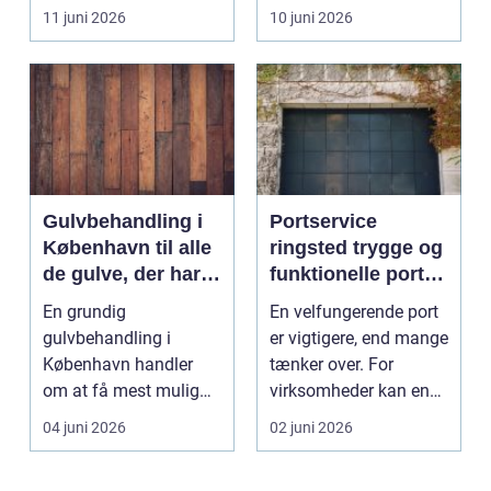
...
synger på sidste vers,
11 juni 2026
10 juni 2026
...
Gulvbehandling i
Portservice
København til alle
ringsted trygge og
de gulve, der har
funktionelle porte i
brug for
hverdagen
En grundig
En velfungerende port
førstehjælp
gulvbehandling i
er vigtigere, end mange
København handler
tænker over. For
om at få mest mulig
virksomheder kan en
kvalitet og levetid u...
defekt port betyd...
04 juni 2026
02 juni 2026