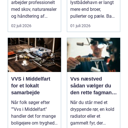
arbejder professionelt
lystbådehavn er langt
med skov, naturarealer
mere end broer,
og håndtering af
pullerter og pæle. Bag
tr&ae...
kulissen ligger et net af
02 juli 2026
01 juli 2026
st...
VVS i Middelfart
Vvs næstved
for et lokalt
sådan vælger du
samarbejde
den rette fagmand
til vand, varme og
Når folk søger efter
Når du står med et
energi
""Vvs i Middelfart"
dryppende rør, en kold
handler det for mange
radiator eller et
boligejere om tryghed i
gammelt fyr, der