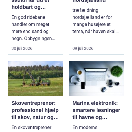
sådan får du et
nordsjælland
holdbart og
træfældning
funktionelt
En god ridebane
nordsjælland er for
underlag
handler om meget
mange husejere et
mere end sand og
tema, når haven skal
hegn. Opbygningen
have mere lys,
under overfladen afgør,
udsigten skal ...
30 juli 2026
09 juli 2026
hvor meg...
Skoventreprenør:
Marina elektronik:
professionel hjælp
smartere løsninger
til skov, natur og
til havne og
træopgaver
bådejere
En skoventreprenør
En moderne