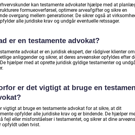
erhvervskunder kan testamente advokater hjælpe med at planlæ
rukturere formueoverførsel, optimere arveafgifter og sikre en
ende overgang mellem generationer. De sikrer også at virksomh
pfylder alle juridiske krav og undgår eventuelle retssager.
ad er en testamente advokat?
stamente advokat er en juridisk ekspert, der rådgiver klienter om
etlige anliggender og sikrer, at deres arveønsker opfyldes efter d
 De hjælper med at oprette juridisk gyldige testamenter og undg
r.
rfor er det vigtigt at bruge en testame
vokat?
r vigtigt at bruge en testamente advokat for at sikre, at dit
amente opfylder alle juridiske krav og er bindende. De hjælper m
 fejl eller misforståelser i testamentet, og sikrer at dine arveøn
r opfyldt uden tvist.