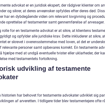
mente advokat er en juridisk ekspert, der rådgiver klienter om ar
der og sikrer, at deres arveønsker opfyldes efter deres død. Dis
er har en dybdegående viden om relevant lovgivning og procedu
nde oprettelse af testamenter samt gennemførelse af arvesager.
g rolle for en testamente advokat er at sikre, at klientens testame
 gyldigt og opfylder alle juridiske krav. Dette inkluderer at sikre, a
ntet er skrevet i overensstemmelse med loven, at det er undersk
af relevante personer samt opbevares korrekt. En testamente ad
å hjælpe med at undgå eventuelle tvister eller uklarheder, der k
ndelse med testamentets fortolkning.
orisk udvikling af testamente
okater
historien har behovet for testamente advokater udviklet sig para
klingen af arveretten. I tidligere tider blev testamentejere ofte r