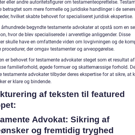
ter eller andre autoritetsfigurer om testamenteoprettelse. Testa
e betragtet som mere formelle og juridiske handlinger i de sener
der, hvilket skabte behovet for specialiseret juridisk ekspertise.
8. århundrede begyndte testamente advokater at opstå som en s
on, hvor de blev specialiserede i arveretlige anliggender. Disse
er skulle have en omfattende viden om lovgivningen og de kom
ke procedurer, der omgav testamenter og arveopgørelse.
en er behovet for testamente advokater steget som et resultat a
se familieforhold, øgede formuer og skattemæssige forhold. D
testamente advokater tilbyder deres ekspertise for at sikre, at k
ker er klare og bindende.
kturering af teksten til featured
pet:
amente Advokat: Sikring af
ønsker og fremtidig tryghed