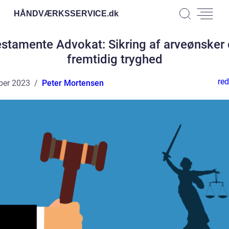
HÅNDVÆRKSSERVICE.
dk
stamente Advokat: Sikring af arveønsker
fremtidig tryghed
red
ber 2023
Peter Mortensen