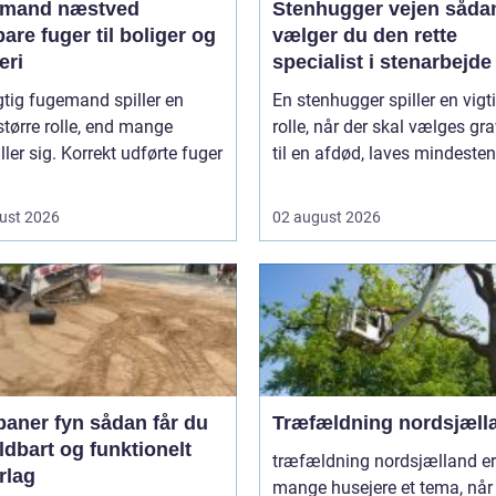
mand næstved
Stenhugger vejen sådan
are fuger til boliger og
vælger du den rette
eri
specialist i stenarbejde
tig fugemand spiller en
En stenhugger spiller en vigt
større rolle, end mange
rolle, når der skal vælges gr
iller sig. Korrekt udførte fuger
til en afdød, laves mindesten t
ust 2026
02 august 2026
 fyn sådan får du
Træfældning nordsjæll
ldbart og funktionelt
træfældning nordsjælland er
rlag
mange husejere et tema, når