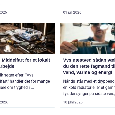
.
 2026
01 juli 2026
 Middelfart for et lokalt
Vvs næstved sådan vælger
rbejde
du den rette fagmand ti
vand, varme og energi
lk søger efter ""Vvs i
fart" handler det for mange
Når du står med et dryppende
jere om tryghed i ...
en kold radiator eller et gam
fyr, der synger på sidste vers, 
i 2026
10 juni 2026