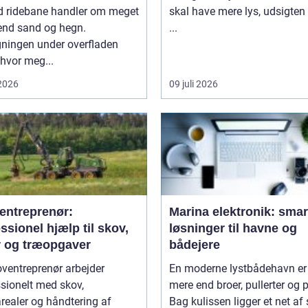
d ridebane handler om meget
skal have mere lys, udsigten
end sand og hegn.
...
ningen under overfladen
 hvor meg...
 2026
09 juli 2026
entreprenør:
Marina elektronik: smar
ssionel hjælp til skov,
løsninger til havne og
r og træopgaver
bådejere
ventreprenør arbejder
En moderne lystbådehavn er
sionelt med skov,
mere end broer, pullerter og 
realer og håndtering af
Bag kulissen ligger et net af s