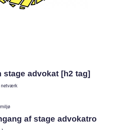
n stage advokat [h2 tag]
f netværk
miljø
mgang af stage advokatro