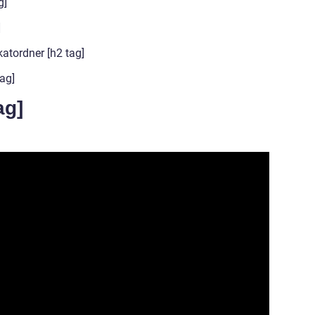
g]
]
atordner [h2 tag]
ag]
ag]