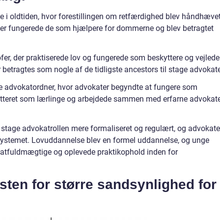
e i oldtiden, hvor forestillingen om retfærdighed blev håndhæve
. Her fungerede de som hjælpere for dommerne og blev betragtet
fer, der praktiserede lov og fungerede som beskyttere og vejlede
er betragtes som nogle af de tidligste ancestors til stage advokate
ke advokatordner, hvor advokater begyndte at fungere som
utteret som lærlinge og arbejdede sammen med erfarne advokat
v stage advokatrollen mere formaliseret og regulært, og advokate
ssystemet. Lovuddannelse blev en formel uddannelse, og unge
atfuldmægtige og oplevede praktikophold inden for
ksten for større sandsynlighed for