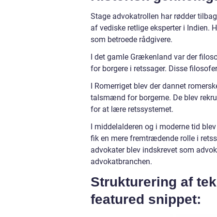
Stage advokatrollen har rødder tilbag
af vediske retlige eksperter i Indien
som betroede rådgivere.
I det gamle Grækenland var der filoso
for borgere i retssager. Disse filosof
I Romerriget blev der dannet romers
talsmænd for borgerne. De blev rekr
for at lære retssystemet.
I middelalderen og i moderne tid ble
fik en mere fremtrædende rolle i ret
advokater blev indskrevet som advok
advokatbranchen.
Strukturering af te
featured snippet: