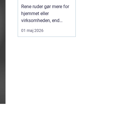
Rene ruder gør mere for
hjemmet eller
virksomheden, end
mange tænker over.
01 maj 2026
Lyset bliver skarpere,
rummene virker større,
og helhedsindtrykket
bliver mere indbydende.
Samtidig kan det være
både tidskrævende og
besværligt selv at klare
vinduerne, især ...