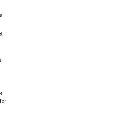
e
et
e
et
for