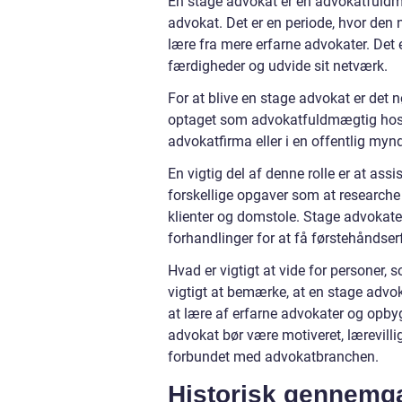
En stage advokat er en advokatfuldmæg
advokat. Det er en periode, hvor den
lære fra mere erfarne advokater. Det
færdigheder og udvide sit netværk.
For at blive en stage advokat er det 
optaget som advokatfuldmægtig hos A
advokatfirma eller i en offentlig myn
En vigtig del af denne rolle er at ass
forskellige opgaver som at research
klienter og domstole. Stage advokate
forhandlinger for at få førstehåndse
Hvad er vigtigt at vide for personer, 
vigtigt at bemærke, at en stage advok
at lære af erfarne advokater og opbyg
advokat bør være motiveret, lærevillig
forbundet med advokatbranchen.
Historisk gennemg