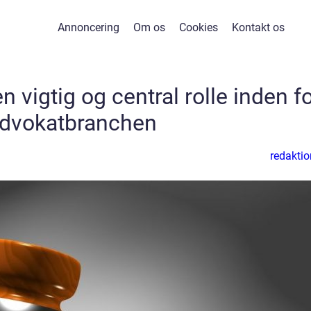
Annoncering
Om os
Cookies
Kontakt os
n vigtig og central rolle inden f
dvokatbranchen
redaktio