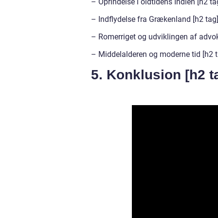
– Oprindelse i oldtidens Indien [h2 ta
– Indflydelse fra Grækenland [h2 tag
– Romerriget og udviklingen af advok
– Middelalderen og moderne tid [h2 t
5. Konklusion [h2 t