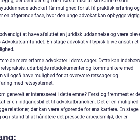
tig, der befinder sig i den første fase af sin karriere som
 nyuddannede advokat får mulighed for at få praktisk erfaring og
 er en afgørende fase, hvor den unge advokat kan opbygge vigtig
nødvendigt at have afsluttet en juridisk uddannelse og være blev
dvokatsamfundet. En stage advokat vil typisk blive ansat i et
dighed.
istere de mere erfarne advokater i deres sager. Dette kan indebær
e retspraksis, udarbejde retsdokumenter og kommunikere med
n vil også have mulighed for at overvære retssager og
rfaring med retssystemet.
som generelt er interesseret i dette emne? Først og fremmest er d
at er en indgangsbillet til advokatbranchen. Det er en mulighed 
ge relationer, der kan være afgørende for ens karriere. En stage
 og i stand til at håndtere det pressede arbejdsmiljø, der er
ang: