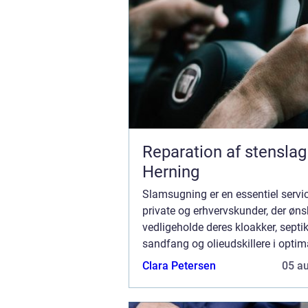
Reparation af stenslag 
Herning
Slamsugning er en essentiel servi
private og erhvervskunder, der øns
vedligeholde deres kloakker, septi
sandfang og olieudskillere i optim
tilstande. I Kalundborg og omegn e
Clara Petersen
05 a
stigende behov for professionel s