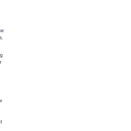
ke
e,
og
r
r
at