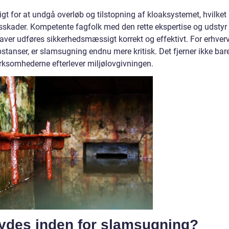
 for at undgå overløb og tilstopning af kloaksystemet, hvilket
skader. Kompetente fagfolk med den rette ekspertise og udstyr 
gaver udføres sikkerhedsmæssigt korrekt og effektivt. For erhverv
bstanser, er slamsugning endnu mere kritisk. Det fjerner ikke bar
irksomhederne efterlever miljølovgivningen.
lbydes inden for slamsugning?