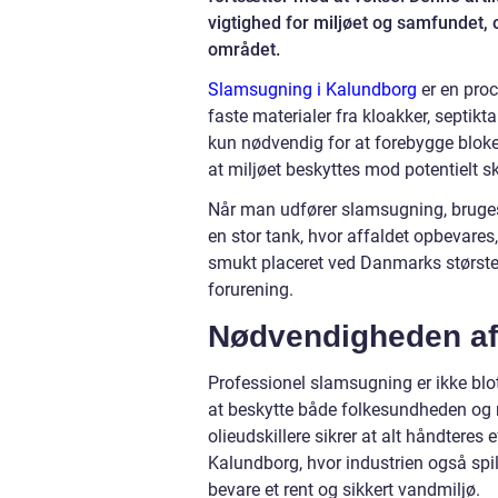
vigtighed for miljøet og samfundet, 
området.
Slamsugning i Kalundborg
er en proc
faste materialer fra kloakker, septi
kun nødvendig for at forebygge bloke
at miljøet beskyttes mod potentielt s
Når man udfører slamsugning, bruges
en stor tank, hvor affaldet opbevares,
smukt placeret ved Danmarks største fjo
forurening.
Nødvendigheden af
Professionel slamsugning er ikke blo
at beskytte både folkesundheden og m
olieudskillere sikrer at alt håndteres
Kalundborg, hvor industrien også spille
bevare et rent og sikkert vandmiljø.