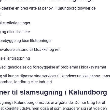
ækker en bred vifte af behov. I Kalundborg tilbyder de
:
ke toiletløsninger
og olieudskillere
forebygge og løse tilstopninger
 evaluere tilstand af kloakker og rør
eller tilstopning
vedligeholdelse og forebyggelse af problemer i kloaksystemet
 vil kunne tilpasse sine services til kundens unikke behov, uans
somhed, landbrug eller industri.
ner til slamsugning i Kalundborg
sugning i Kalundborg-området er afgørende. Du har brug for et
det korrekte udstyr, men også et som engagerer sig i at yde den