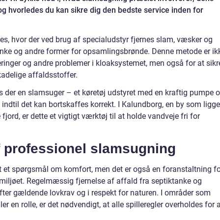
og hvorledes du kan sikre dig den bedste service inden for
es, hvor der ved brug af specialudstyr fjernes slam, væsker og
ktanke og andre former for opsamlingsbrønde. Denne metode er ik
ringer og andre problemer i kloaksystemet, men også for at sikr
kadelige affaldsstoffer.
 der en slamsuger – et køretøj udstyret med en kraftig pumpe 
 indtil det kan bortskaffes korrekt. I Kalundborg, en by som ligge
rd, er dette et vigtigt værktøj til at holde vandveje fri for
 professionel slamsugning
t et spørgsmål om komfort, men det er også en foranstaltning fo
iljøet. Regelmæssig fjernelse af affald fra septiktanke og
 efter gældende lovkrav og i respekt for naturen. I områder som
r en rolle, er det nødvendigt, at alle spilleregler overholdes for 