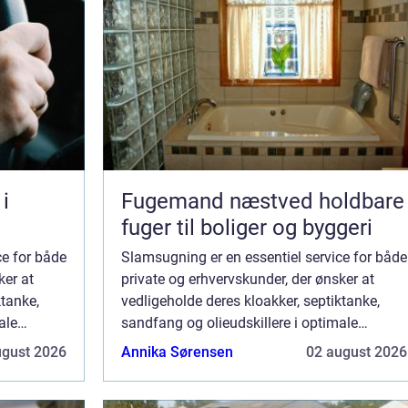
i
Fugemand næstved holdbare
fuger til boliger og byggeri
ce for både
Slamsugning er en essentiel service for både
ker at
private og erhvervskunder, der ønsker at
ktanke,
vedligeholde deres kloakker, septiktanke,
ale
sandfang og olieudskillere i optimale
r der et
tilstande. I Kalundborg og omegn er der et
ugust 2026
Annika Sørensen
02 august 2026
lamsugni...
stigende behov for professionel slamsugni...