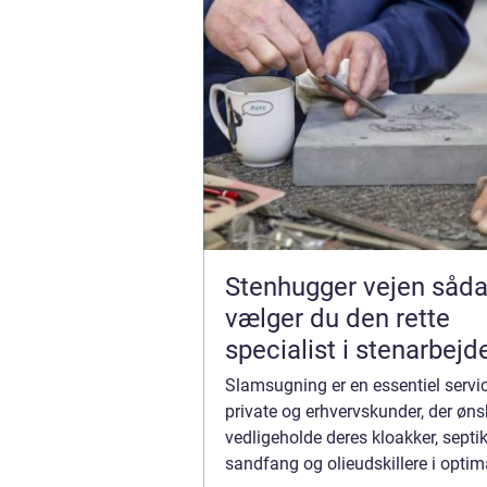
Stenhugger vejen sådan
vælger du den rette
specialist i stenarbejd
Slamsugning er en essentiel servi
private og erhvervskunder, der øns
vedligeholde deres kloakker, septi
sandfang og olieudskillere i optim