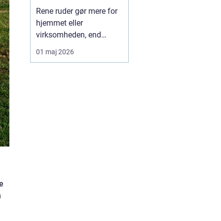
Rene ruder gør mere for
hjemmet eller
virksomheden, end
mange tænker over.
01 maj 2026
Lyset bliver skarpere,
rummene virker større,
og helhedsindtrykket
bliver mere indbydende.
Samtidig kan det være
både tidskrævende og
besværligt selv at klare
vinduerne, især ...
e
n