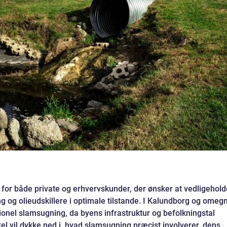
 for både private og erhvervskunder, der ønsker at vedligehold
g og olieudskillere i optimale tilstande. I Kalundborg og omeg
ionel slamsugning, da byens infrastruktur og befolkningstal
el vil dykke ned i, hvad slamsugning præcist involverer, dens