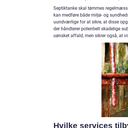
Septiktanke skal tømmes regelmæssigt
kan medføre både miljø- og sundheds
uundværlige for at sikre, at disse op
der håndterer potentielt skadelige su
uønsket affald, men sikrer også, at v
Hvilke services ti