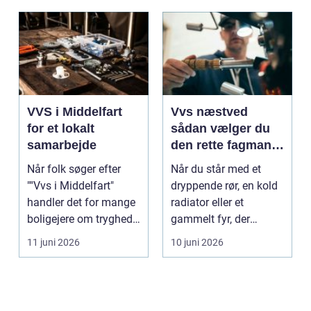
VVS i Middelfart
Vvs næstved
for et lokalt
sådan vælger du
samarbejde
den rette fagmand
til vand, varme og
Når folk søger efter
Når du står med et
energi
""Vvs i Middelfart"
dryppende rør, en kold
handler det for mange
radiator eller et
boligejere om tryghed i
gammelt fyr, der
...
synger på sidste vers,
11 juni 2026
10 juni 2026
...