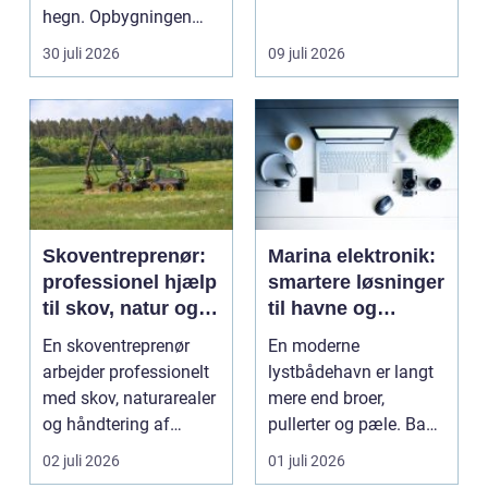
hegn. Opbygningen
have mere lys,
under overfladen afgør,
udsigten skal ...
30 juli 2026
09 juli 2026
hvor meg...
Skoventreprenør:
Marina elektronik:
professionel hjælp
smartere løsninger
til skov, natur og
til havne og
træopgaver
bådejere
En skoventreprenør
En moderne
arbejder professionelt
lystbådehavn er langt
med skov, naturarealer
mere end broer,
og håndtering af
pullerter og pæle. Bag
tr&ae...
kulissen ligger et net af
02 juli 2026
01 juli 2026
st...