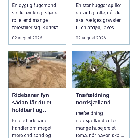
byggeri
i stenarbejde
En dygtig fugemand
En stenhugger spiller
spiller en langt større
en vigtig rolle, når der
rolle, end mange
skal vælges gravsten
forestiller sig. Korrekt
til en afdød, laves
udførte fuger h...
mindesten ti...
02 august 2026
02 august 2026
Ridebaner fyn
Træfældning
sådan får du et
nordsjælland
holdbart og
træfældning
funktionelt
En god ridebane
nordsjælland er for
underlag
handler om meget
mange husejere et
mere end sand og
tema, når haven skal