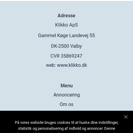
Adresse
web:
www.klikko.dk
Menu
Annoncering
Om os
Cookies
På vores website bruges cookies til at huske dine indstillinger,
Kontakt os
statistik og personalisering af indhold og annoncer. Denne
Sitemap