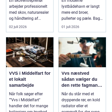
En skoventreprenør
En moderne
arbejder professionelt
lystbådehavn er langt
med skov, naturarealer
mere end broer,
og håndtering af
pullerter og pæle. Bag
tr&ae...
kulissen ligger et net af
02 juli 2026
01 juli 2026
st...
VVS i Middelfart for
Vvs næstved
et lokalt
sådan vælger du
samarbejde
den rette fagmand
til vand, varme og
Når folk søger efter
Når du står med et
energi
""Vvs i Middelfart"
dryppende rør, en kold
handler det for mange
radiator eller et
boligejere om tryghed i
gammelt fyr, der synger