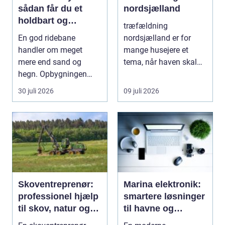
sådan får du et
nordsjælland
holdbart og
træfældning
funktionelt
En god ridebane
nordsjælland er for
underlag
handler om meget
mange husejere et
mere end sand og
tema, når haven skal
hegn. Opbygningen
have mere lys, udsigten
under overfladen afgør,
skal ...
30 juli 2026
09 juli 2026
hvor meg...
Skoventreprenør:
Marina elektronik:
professionel hjælp
smartere løsninger
til skov, natur og
til havne og
træopgaver
bådejere