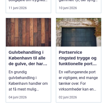
...
på sidste vers, ...
11 juni 2026
10 juni 2026
Gulvbehandling i
Portservice
København til alle
ringsted trygge og
de gulve, der har
funktionelle porte i
brug for
hverdagen
En grundig
En velfungerende port
førstehjælp
gulvbehandling i
er vigtigere, end mange
København handler om
tænker over. For
at få mest mulig
virksomheder kan en
kvalitet og levetid u...
defekt port betyd...
04 juni 2026
02 juni 2026