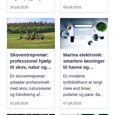
under overfladen afgør,
udsigten skal ...
30 juli 2026
09 juli 2026
hvor meg...
Skoventreprenør:
Marina elektronik:
professionel hjælp
smartere løsninger
til skov, natur og
til havne og
træopgaver
bådejere
En skoventreprenør
En moderne
arbejder professionelt
lystbådehavn er langt
med skov, naturarealer
mere end broer,
og håndtering af
pullerter og pæle. Bag
tr&ae...
kulissen ligger et net af
02 juli 2026
01 juli 2026
st...