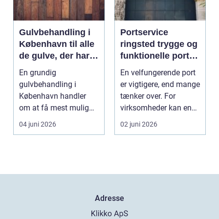
Gulvbehandling i
Portservice
København til alle
ringsted trygge og
de gulve, der har
funktionelle porte i
brug for
hverdagen
En grundig
En velfungerende port
førstehjælp
gulvbehandling i
er vigtigere, end mange
København handler
tænker over. For
om at få mest mulig
virksomheder kan en
kvalitet og levetid u...
defekt port betyd...
04 juni 2026
02 juni 2026
Adresse