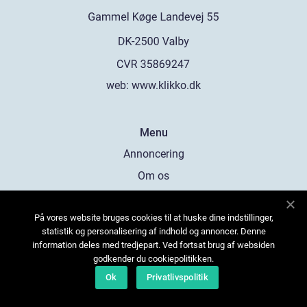
web:
www.klikko.dk
Menu
Annoncering
Om os
Cookies
På vores website bruges cookies til at huske dine indstillinger,
Kontakt os
statistik og personalisering af indhold og annoncer. Denne
Sitemap
information deles med tredjepart. Ved fortsat brug af websiden
godkender du cookiepolitikken.
Ok
Privatlivspolitik