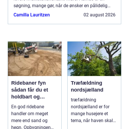
søgning, mange gør, når de ønsker en pålidelig
fagman...
Camilla Lauritzen
02 august 2026
Ridebaner fyn
Træfældning
sådan får du et
nordsjælland
holdbart og
træfældning
funktionelt
En god ridebane
nordsjælland er for
underlag
handler om meget
mange husejere et
mere end sand og
tema, når haven skal
hegn. Opbygningen
have mere lys,