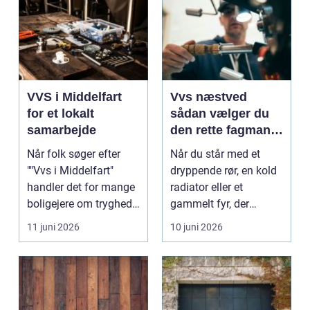
VVS i Middelfart
Vvs næstved
for et lokalt
sådan vælger du
samarbejde
den rette fagmand
til vand, varme og
Når folk søger efter
Når du står med et
energi
""Vvs i Middelfart"
dryppende rør, en kold
handler det for mange
radiator eller et
boligejere om tryghed i
gammelt fyr, der
...
synger på sidste vers,
11 juni 2026
10 juni 2026
...