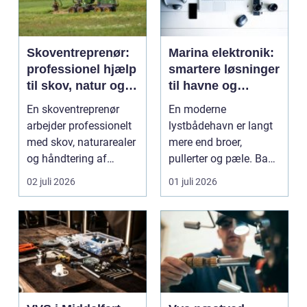
Skoventreprenør:
Marina elektronik:
professionel hjælp
smartere løsninger
til skov, natur og
til havne og
træopgaver
bådejere
En skoventreprenør
En moderne
arbejder professionelt
lystbådehavn er langt
med skov, naturarealer
mere end broer,
og håndtering af
pullerter og pæle. Bag
tr&ae...
kulissen ligger et net af
02 juli 2026
01 juli 2026
st...