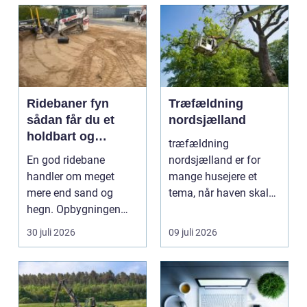
Ridebaner fyn
Træfældning
sådan får du et
nordsjælland
holdbart og
træfældning
funktionelt
En god ridebane
nordsjælland er for
underlag
handler om meget
mange husejere et
mere end sand og
tema, når haven skal
hegn. Opbygningen
have mere lys,
under overfladen afgør,
udsigten skal ...
30 juli 2026
09 juli 2026
hvor meg...