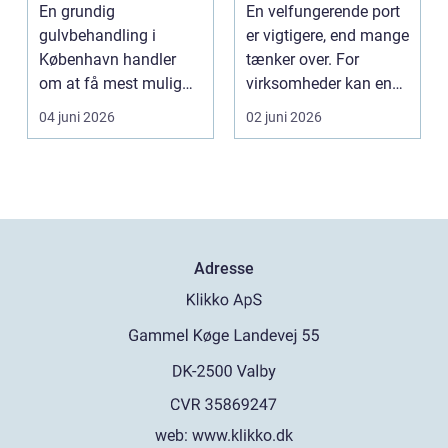
brug for
hverdagen
En grundig
En velfungerende port
førstehjælp
gulvbehandling i
er vigtigere, end mange
København handler
tænker over. For
om at få mest mulig
virksomheder kan en
kvalitet og levetid u...
defekt port betyd...
04 juni 2026
02 juni 2026
Adresse
web:
www.klikko.dk