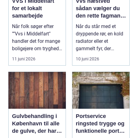
VVS i Middelfart
Vvs næstved
for et lokalt
sådan vælger du
samarbejde
den rette fagmand
til vand, varme og
Når folk søger efter
Når du står med et
energi
""Vvs i Middelfart"
dryppende rør, en kold
handler det for mange
radiator eller et
boligejere om tryghed i
gammelt fyr, der
...
synger på sidste vers,
11 juni 2026
10 juni 2026
...
Gulvbehandling i
Portservice
København til alle
ringsted trygge og
de gulve, der har
funktionelle porte i