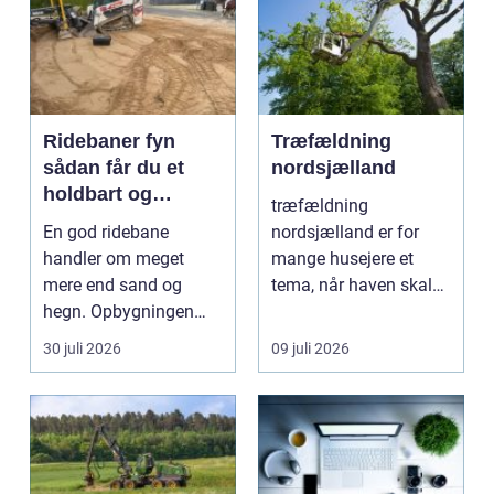
Ridebaner fyn
Træfældning
sådan får du et
nordsjælland
holdbart og
træfældning
funktionelt
En god ridebane
nordsjælland er for
underlag
handler om meget
mange husejere et
mere end sand og
tema, når haven skal
hegn. Opbygningen
have mere lys,
under overfladen afgør,
udsigten skal ...
30 juli 2026
09 juli 2026
hvor meg...