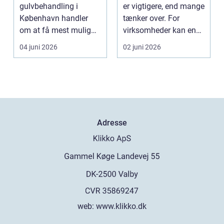
førstehjælp
gulvbehandling i
er vigtigere, end mange
København handler
tænker over. For
om at få mest mulig
virksomheder kan en
kvalitet og levetid u...
defekt port betyd...
04 juni 2026
02 juni 2026
Adresse
web:
www.klikko.dk