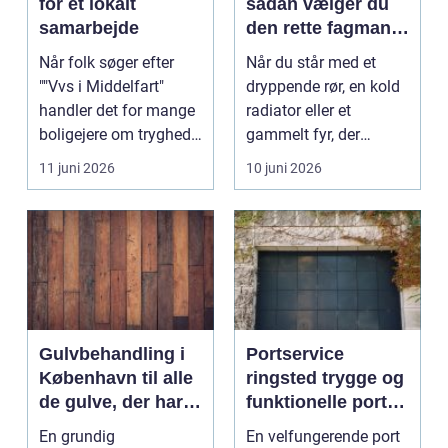
for et lokalt
sådan vælger du
samarbejde
den rette fagmand
til vand, varme og
Når folk søger efter
Når du står med et
energi
""Vvs i Middelfart"
dryppende rør, en kold
handler det for mange
radiator eller et
boligejere om tryghed i
gammelt fyr, der
...
synger på sidste vers,
11 juni 2026
10 juni 2026
...
Gulvbehandling i
Portservice
København til alle
ringsted trygge og
de gulve, der har
funktionelle porte i
brug for
hverdagen
En grundig
En velfungerende port