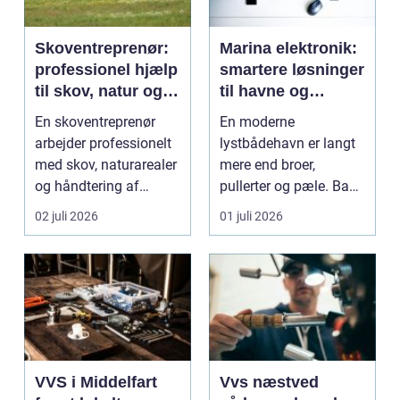
Skoventreprenør:
Marina elektronik:
professionel hjælp
smartere løsninger
til skov, natur og
til havne og
træopgaver
bådejere
En skoventreprenør
En moderne
arbejder professionelt
lystbådehavn er langt
med skov, naturarealer
mere end broer,
og håndtering af
pullerter og pæle. Bag
tr&ae...
kulissen ligger et net af
02 juli 2026
01 juli 2026
st...
VVS i Middelfart
Vvs næstved