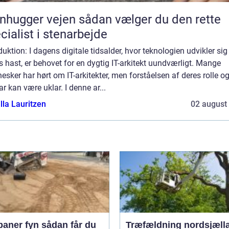
ger vejen sådan vælger du den rette
cialist i stenarbejde
duktion: I dagens digitale tidsalder, hvor teknologien udvikler si
s hast, er behovet for en dygtig IT-arkitekt uundværligt. Mange
sker har hørt om IT-arkitekter, men forståelsen af deres rolle o
r kan være uklar. I denne ar...
lla Lauritzen
02 august
 fyn sådan får du
Træfældning nordsjæll