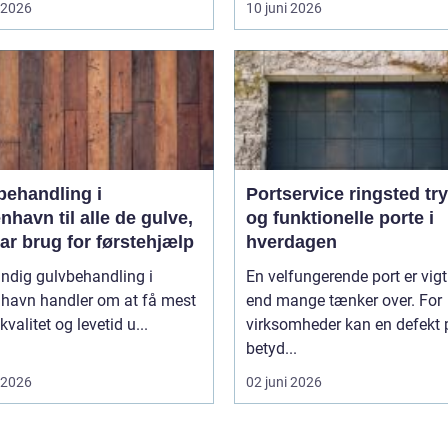
i 2026
10 juni 2026
behandling i
Portservice ringsted trygge
havn til alle de gulve,
og funktionelle porte i
ar brug for førstehjælp
hverdagen
ndig gulvbehandling i
En velfungerende port er vigt
havn handler om at få mest
end mange tænker over. For
kvalitet og levetid u...
virksomheder kan en defekt 
betyd...
i 2026
02 juni 2026