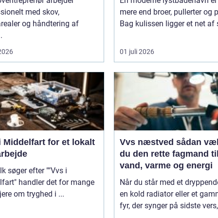
ventreprenør arbejder
En moderne lystbådehavn er
sionelt med skov,
mere end broer, pullerter og 
realer og håndtering af
Bag kulissen ligger et net af s
.
 2026
01 juli 2026
 Middelfart for et lokalt
Vvs næstved sådan vælger
rbejde
du den rette fagmand ti
vand, varme og energi
lk søger efter ""Vvs i
fart" handler det for mange
Når du står med et dryppende
jere om tryghed i ...
en kold radiator eller et gam
fyr, der synger på sidste vers, 