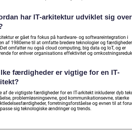
rdan har IT-arkitektur udviklet sig over
?
kitektur er gået fra fokus på hardware- og softwareintegration i
en af 1980erne til at omfatte bredere teknologier og færdigheder
 Det omfatter nu også cloud computing, big data og IoT, og er
rende for enhver organisations effektivitet og omkostningsreduk
lke færdigheder er vigtige for en IT-
itekt?
 af de vigtigste færdigheder for en IT-arkitekt inkluderer dyb tek
tåelse, problemløsningsevne, god kommunikationsevne, stærke
ktledelsesfærdigheder, forretningsforståelse og evnen til at for
ilpasse sig teknologiske ændringer og trends.