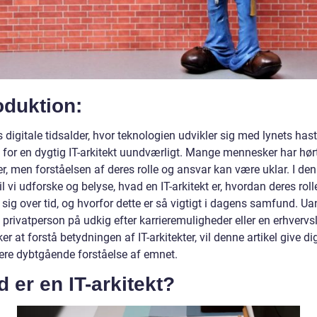
oduktion:
 digitale tidsalder, hvor teknologien udvikler sig med lynets hast,
 for en dygtig IT-arkitekt uundværligt. Mange mennesker har hør
er, men forståelsen af deres rolle og ansvar kan være uklar. I de
vil vi udforske og belyse, hvad en IT-arkitekt er, hvordan deres roll
 sig over tid, og hvorfor dette er så vigtigt i dagens samfund. U
 privatperson på udkig efter karrieremuligheder eller en erhvervsl
er at forstå betydningen af IT-arkitekter, vil denne artikel give di
ere dybtgående forståelse af emnet.
 er en IT-arkitekt?