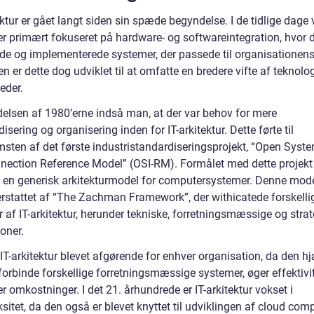
ektur er gået langt siden sin spæde begyndelse. I de tidlige dage v
ter primært fokuseret på hardware- og softwareintegration, hvor 
de og implementerede systemer, der passede til organisationens
n er dette dog udviklet til at omfatte en bredere vifte af teknolo
eder.
delsen af 1980’erne indså man, at der var behov for mere
isering og organisering inden for IT-arkitektur. Dette førte til
sten af det første industristandardiseringsprojekt, “Open Syst
nnection Reference Model” (OSI-RM). Formålet med dette projekt 
e en generisk arkitekturmodel for computersystemer. Denne mode
erstattet af “The Zachman Framework”, der withicatede forskelli
 af IT-arkitektur, herunder tekniske, forretningsmæssige og stra
oner.
 IT-arkitektur blevet afgørende for enhver organisation, da den h
forbinde forskellige forretningsmæssige systemer, øger effektivi
r omkostninger. I det 21. århundrede er IT-arkitektur vokset i
itet, da den også er blevet knyttet til udviklingen af cloud com