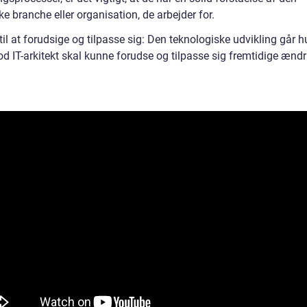
ke branche eller organisation, de arbejder for.
til at forudsige og tilpasse sig: Den teknologiske udvikling går hu
d IT-arkitekt skal kunne forudse og tilpasse sig fremtidige ændr