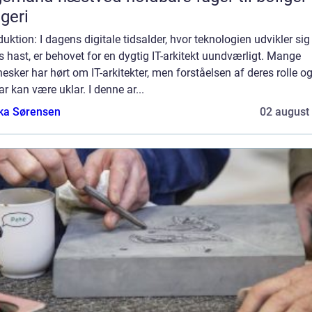
geri
duktion: I dagens digitale tidsalder, hvor teknologien udvikler si
s hast, er behovet for en dygtig IT-arkitekt uundværligt. Mange
sker har hørt om IT-arkitekter, men forståelsen af deres rolle o
r kan være uklar. I denne ar...
ka Sørensen
02 august