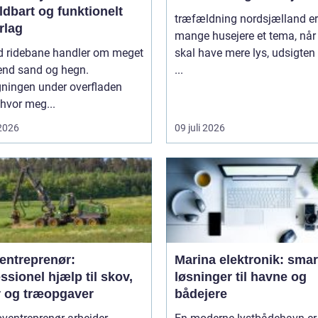
ldbart og funktionelt
træfældning nordsjælland er
rlag
mange husejere et tema, når
d ridebane handler om meget
skal have mere lys, udsigten
end sand og hegn.
...
ningen under overfladen
 hvor meg...
 2026
09 juli 2026
entreprenør:
Marina elektronik: smar
ssionel hjælp til skov,
løsninger til havne og
r og træopgaver
bådejere