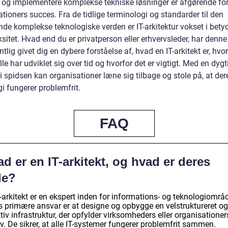
 og implementere komplekse tekniske løsninger er afgørende fo
tioners succes. Fra de tidlige terminologi og standarder til den
de komplekse teknologiske verden er IT-arkitektur vokset i bety
itet. Hvad end du er privatperson eller erhvervsleder, har denne 
tlig givet dig en dybere forståelse af, hvad en IT-arkitekt er, hv
lle har udviklet sig over tid og hvorfor det er vigtigt. Med en dygti
 i spidsen kan organisationer læne sig tilbage og stole på, at der
i fungerer problemfrit.
FAQ
d er en IT-arkitekt, og hvad er deres
le?
-arkitekt er en ekspert inden for informations- og teknologiområd
s primære ansvar er at designe og opbygge en velstruktureret og
tiv infrastruktur, der opfylder virksomheders eller organisationer
. De sikrer, at alle IT-systemer fungerer problemfrit sammen.