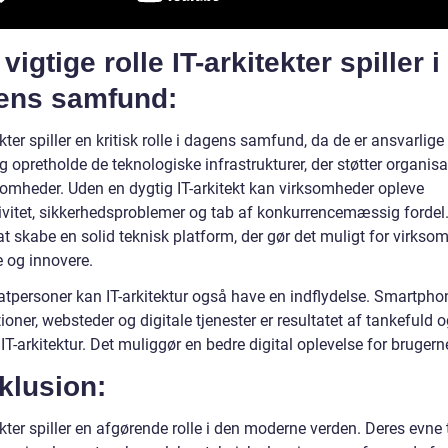
vigtige rolle IT-arkitekter spiller i
ens samfund:
ekter spiller en kritisk rolle i dagens samfund, da de er ansvarlige 
 opretholde de teknologiske infrastrukturer, der støtter organisa
somheder. Uden en dygtig IT-arkitekt kan virksomheder opleve
tivitet, sikkerhedsproblemer og tab af konkurrencemæssig fordel.
at skabe en solid teknisk platform, der gør det muligt for virkso
e og innovere.
vatpersoner kan IT-arkitektur også have en indflydelse. Smartpho
ioner, websteder og digitale tjenester er resultatet af tankefuld 
 IT-arkitektur. Det muliggør en bedre digital oplevelse for brugern
klusion:
ekter spiller en afgørende rolle i den moderne verden. Deres evne t