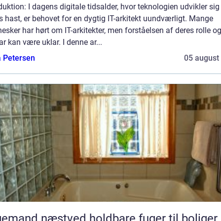
duktion: I dagens digitale tidsalder, hvor teknologien udvikler si
s hast, er behovet for en dygtig IT-arkitekt uundværligt. Mange
sker har hørt om IT-arkitekter, men forståelsen af deres rolle o
r kan være uklar. I denne ar...
a Petersen
05 august
d næstved holdbare fuger til boliger og