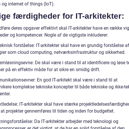
 og internet of things (IoT).
ige færdigheder for IT-arkitekter:
dføre deres opgaver effektivt skal IT-arkitekter have en række vig
eder og kompetencer. Nogle af de vigtigste inkluderer:
eknisk forståelse: IT-arkitekter skal have en grundig forståelse a
gier som cloud computing, netværksinfrastruktur og sikkerhed.
emløsningsevne: De skal være i stand til at identificere og løse 
r på en effektiv måde for at sikre en smidig drift.
nikationsevner: En god IT-arkitekt skal være i stand til at
kere komplekse tekniske koncepter til både tekniske og ikke-te
enter.
ktledelse: IT-arkitekter skal have stærke projektledelsesfærdighe
, at projekter gennemføres til tiden og inden for budgettet.
tningsforståelse: Da IT-arkitekter arbejder med teknologi og
ngsprocesser, er det vigtigt, at de har en solid forståelse af den