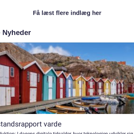
Få læst flere indlæg her
e Nyheder
standsrapport varde
duktion: I dagens digitale tidsalder, hvor teknologien udvikler si