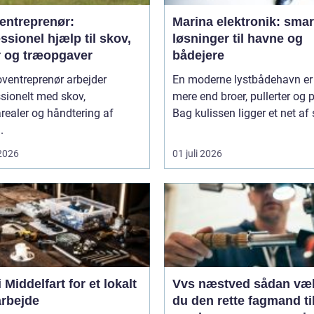
entreprenør:
Marina elektronik: smar
ssionel hjælp til skov,
løsninger til havne og
r og træopgaver
bådejere
ventreprenør arbejder
En moderne lystbådehavn er
sionelt med skov,
mere end broer, pullerter og 
realer og håndtering af
Bag kulissen ligger et net af s
.
 2026
01 juli 2026
 Middelfart for et lokalt
Vvs næstved sådan vælger
rbejde
du den rette fagmand ti