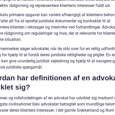
ektiv rådgivning og repræsentere klientens interesser fuldt ud.
kats primære opgaver kan variere afhængigt af klientens behov.
tte alt fra at oprette juridiske dokumenter og kontrakter til at
ntere klienten i retssager og medvirke ved forhandlinger. Advok
e rådgivning om reguleringer og love, der er relevante for klient
ke situation.
nnesker søger advokater, når de står over for en retlig udfordri
 for hjælp til at forstå deres juridiske rettigheder og pligter. En e
kan give uvurderlig juridisk vejledning og hjælp til at navigere
se juridiske spørgsmål.
dan har definitionen af en advok
klet sig?
onen og rollefordelingen af en advokat har udviklet sig markant o
ligste civilisationer blev advokater betragtet som mundtlige tal
svarer deres klienters interesser. I det gamle Grækenland og Rom