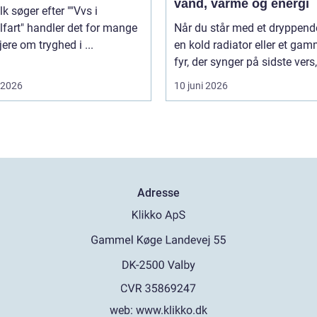
vand, varme og energi
lk søger efter ""Vvs i
fart" handler det for mange
Når du står med et dryppende
jere om tryghed i ...
en kold radiator eller et gam
fyr, der synger på sidste vers, 
i 2026
10 juni 2026
Adresse
web:
www.klikko.dk