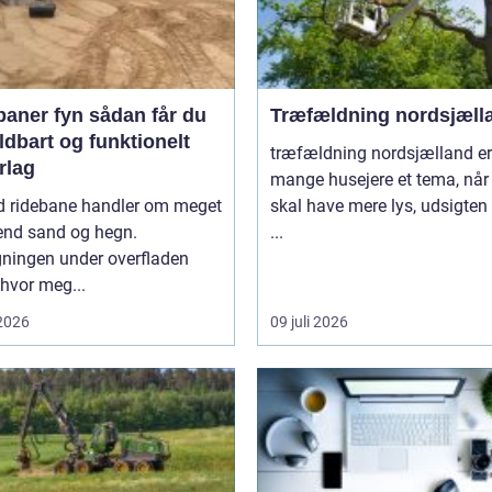
 fyn sådan får du
Træfældning nordsjæll
ldbart og funktionelt
træfældning nordsjælland er
rlag
mange husejere et tema, når
d ridebane handler om meget
skal have mere lys, udsigten
end sand og hegn.
...
ningen under overfladen
 hvor meg...
 2026
09 juli 2026