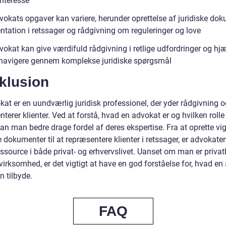
interesse
vokats opgaver kan variere, herunder oprettelse af juridiske dok
ntation i retssager og rådgivning om reguleringer og love
vokat kan give værdifuld rådgivning i retlige udfordringer og hj
navigere gennem komplekse juridiske spørgsmål
klusion
at er en uundværlig juridisk professionel, der yder rådgivning o
terer klienter. Ved at forstå, hvad en advokat er og hvilken rolle
 kan man bedre drage fordel af deres ekspertise. Fra at oprette vi
e dokumenter til at repræsentere klienter i retssager, er advokate
essource i både privat- og erhvervslivet. Uanset om man er priva
 virksomhed, er det vigtigt at have en god forståelse for, hvad e
n tilbyde.
FAQ