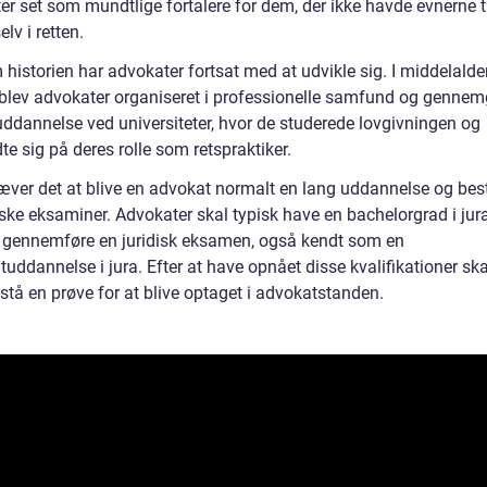
r set som mundtlige fortalere for dem, der ikke havde evnerne til
elv i retten.
historien har advokater fortsat med at udvikle sig. I middelalde
blev advokater organiseret i professionelle samfund og gennem
uddannelse ved universiteter, hvor de studerede lovgivningen og
te sig på deres rolle som retspraktiker.
ræver det at blive en advokat normalt en lang uddannelse og bes
iske eksaminer. Advokater skal typisk have en bachelorgrad i jur
r gennemføre en juridisk eksamen, også kendt som en
uddannelse i jura. Efter at have opnået disse kvalifikationer ska
stå en prøve for at blive optaget i advokatstanden.