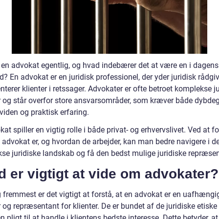
 en advokat egentlig, og hvad indebærer det at være en i dagens
 En advokat er en juridisk professionel, der yder juridisk rådgi
terer klienter i retssager. Advokater er ofte betroet komplekse j
 og står overfor store ansvarsområder, som kræver både dybde
 viden og praktisk erfaring.
at spiller en vigtig rolle i både privat- og erhvervslivet. Ved at fo
 advokat er, og hvordan de arbejder, kan man bedre navigere i de
se juridiske landskab og få den bedst mulige juridiske repræsen
 er vigtigt at vide om advokater?
 fremmest er det vigtigt at forstå, at en advokat er en uafhængi
 og repræsentant for klienter. De er bundet af de juridiske etiske 
n pligt til at handle i klientens bedste interesse. Dette betyder, at