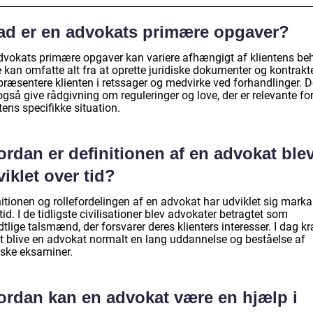
ad er en advokats primære opgaver?
dvokats primære opgaver kan variere afhængigt af klientens be
 kan omfatte alt fra at oprette juridiske dokumenter og kontrakter
præsentere klienten i retssager og medvirke ved forhandlinger. D
gså give rådgivning om reguleringer og love, der er relevante fo
tens specifikke situation.
rdan er definitionen af en advokat ble
iklet over tid?
itionen og rollefordelingen af en advokat har udviklet sig marka
tid. I de tidligste civilisationer blev advokater betragtet som
lige talsmænd, der forsvarer deres klienters interesser. I dag k
at blive en advokat normalt en lang uddannelse og beståelse af
iske eksaminer.
ordan kan en advokat være en hjælp i