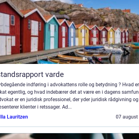
standsrapport varde
ybdegående indføring i advokattens rolle og betydning ? Hvad er
kat egentlig, og hvad indebærer det at være en i dagens samfu
vokat er en juridisk professionel, der yder juridisk rådgivning og
senterer klienter i retssager. Ad...
lla Lauritzen
07 august