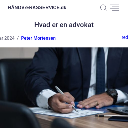
HÅNDVÆRKSSERVICE.
dk
Hvad er en advokat
red
ar 2024
Peter Mortensen