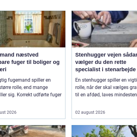
mand næstved
Stenhugger vejen sådan
are fuger til boliger og
vælger du den rette
eri
specialist i stenarbejde
tig fugemand spiller en
En stenhugger spiller en vigt
større rolle, end mange
rolle, når der skal vælges gr
iller sig. Korrekt udførte fuger
til en afdød, laves mindesten t
ust 2026
02 august 2026