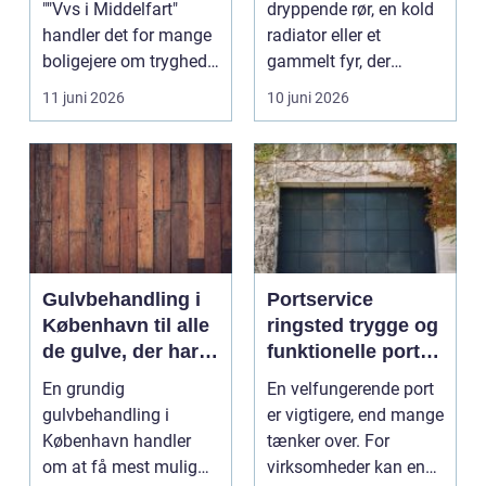
""Vvs i Middelfart"
dryppende rør, en kold
handler det for mange
radiator eller et
boligejere om tryghed i
gammelt fyr, der
...
synger på sidste vers,
11 juni 2026
10 juni 2026
...
Gulvbehandling i
Portservice
København til alle
ringsted trygge og
de gulve, der har
funktionelle porte i
brug for
hverdagen
En grundig
En velfungerende port
førstehjælp
gulvbehandling i
er vigtigere, end mange
København handler
tænker over. For
om at få mest mulig
virksomheder kan en