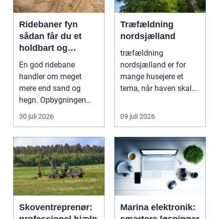
Ridebaner fyn
Træfældning
sådan får du et
nordsjælland
holdbart og
træfældning
funktionelt
En god ridebane
nordsjælland er for
underlag
handler om meget
mange husejere et
mere end sand og
tema, når haven skal
hegn. Opbygningen
have mere lys,
under overfladen afgør,
udsigten skal ...
30 juli 2026
09 juli 2026
hvor meg...
Skoventreprenør:
Marina elektronik: