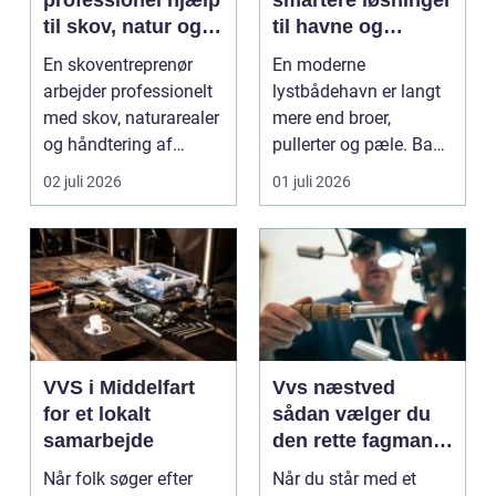
professionel hjælp
smartere løsninger
til skov, natur og
til havne og
træopgaver
bådejere
En skoventreprenør
En moderne
arbejder professionelt
lystbådehavn er langt
med skov, naturarealer
mere end broer,
og håndtering af
pullerter og pæle. Bag
tr&ae...
kulissen ligger et net af
02 juli 2026
01 juli 2026
st...
VVS i Middelfart
Vvs næstved
for et lokalt
sådan vælger du
samarbejde
den rette fagmand
til vand, varme og
Når folk søger efter
Når du står med et
energi