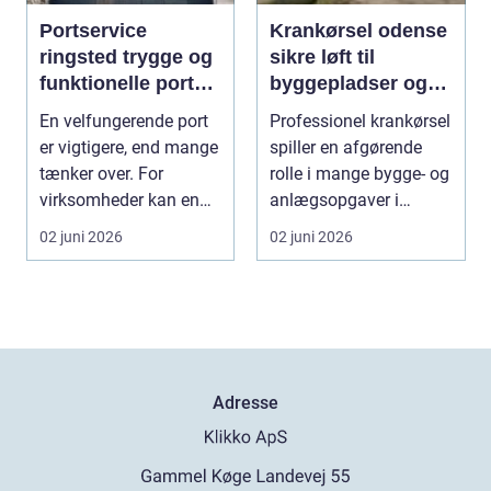
Portservice
Krankørsel odense
ringsted trygge og
sikre løft til
funktionelle porte i
byggepladser og
hverdagen
private opgaver
En velfungerende port
Professionel krankørsel
er vigtigere, end mange
spiller en afgørende
tænker over. For
rolle i mange bygge- og
virksomheder kan en
anlægsopgaver i
defekt port betyd...
Odense og omegn...
02 juni 2026
02 juni 2026
Adresse