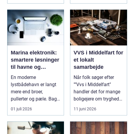
Marina elektronik:
VVS i Middelfart for
smartere løsninger
et lokalt
til havne og
samarbejde
bådejere
En moderne
Når folk søger efter
lystbådehavn er langt
""Vvs i Middelfart"
mere end broer,
handler det for mange
pullerter og pæle. Bag
boligejere om tryghed i
kulissen ligger et net af
...
01 juli 2026
11 juni 2026
st...