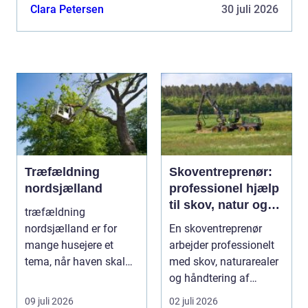
en essentiel del af byens æstetik og f...
Clara Petersen
30 juli 2026
Træfældning
Skoventreprenør:
nordsjælland
professionel hjælp
til skov, natur og
træfældning
træopgaver
nordsjælland er for
En skoventreprenør
mange husejere et
arbejder professionelt
tema, når haven skal
med skov, naturarealer
have mere lys, udsigten
og håndtering af
skal ...
tr&ae...
09 juli 2026
02 juli 2026