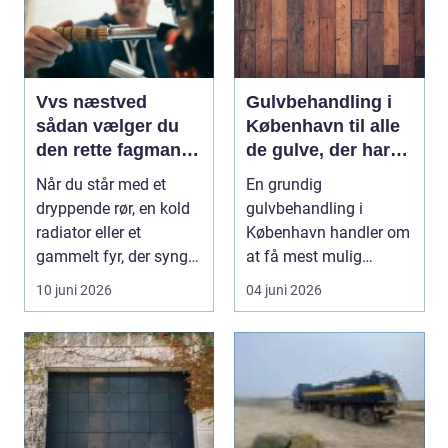
Vvs næstved
Gulvbehandling i
sådan vælger du
København til alle
den rette fagmand
de gulve, der har
til vand, varme og
brug for
Når du står med et
En grundig
energi
førstehjælp
dryppende rør, en kold
gulvbehandling i
radiator eller et
København handler om
gammelt fyr, der synger
at få mest mulig
på sidste vers, ...
kvalitet og levetid u...
10 juni 2026
04 juni 2026