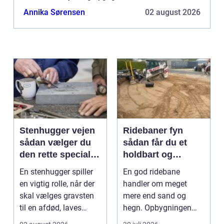
charmerende område, berømt for sine historiske
Annika Sørensen
02 august 2026
bygninger og luksuriøse boli...
Stenhugger vejen
Ridebaner fyn
sådan vælger du
sådan får du et
den rette specialist
holdbart og
i stenarbejde
funktionelt
En stenhugger spiller
En god ridebane
underlag
en vigtig rolle, når der
handler om meget
skal vælges gravsten
mere end sand og
til en afdød, laves
hegn. Opbygningen
mindesten ti...
under overfladen afgør,