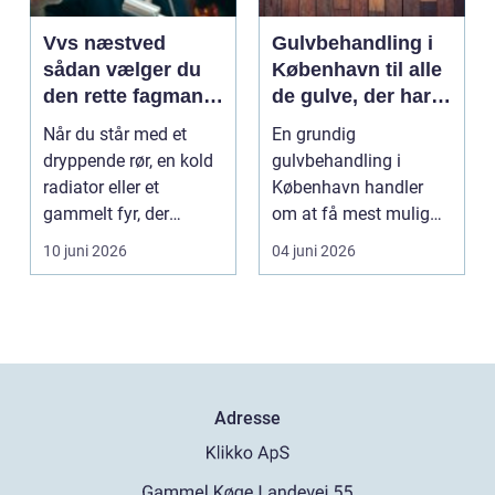
Vvs næstved
Gulvbehandling i
sådan vælger du
København til alle
den rette fagmand
de gulve, der har
til vand, varme og
brug for
Når du står med et
En grundig
energi
førstehjælp
dryppende rør, en kold
gulvbehandling i
radiator eller et
København handler
gammelt fyr, der
om at få mest mulig
synger på sidste vers,
kvalitet og levetid u...
10 juni 2026
04 juni 2026
...
Adresse