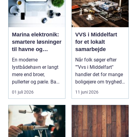
Marina elektronik:
VVS i Middelfart
smartere løsninger
for et lokalt
til havne og
samarbejde
bådejere
En moderne
Når folk søger efter
lystbådehavn er langt
""Vvs i Middelfart"
mere end broer,
handler det for mange
pullerter og pæle. Bag
boligejere om tryghed i
kulissen ligger et net af
...
01 juli 2026
11 juni 2026
st...