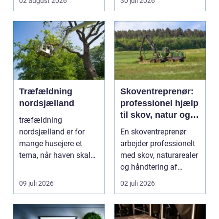
02 august 2026
30 juli 2026
hvor meg...
Træfældning
Skoventreprenør:
nordsjælland
professionel hjælp
til skov, natur og
træfældning
træopgaver
nordsjælland er for
En skoventreprenør
mange husejere et
arbejder professionelt
tema, når haven skal
med skov, naturarealer
have mere lys,
og håndtering af
udsigten skal ...
tr&ae...
09 juli 2026
02 juli 2026