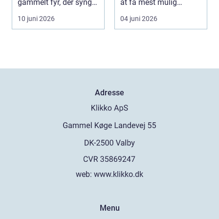
gammelt fyr, der synger
at få mest mulig
på sidste vers, ...
kvalitet og levetid u...
10 juni 2026
04 juni 2026
Adresse
web:
www.klikko.dk
Menu