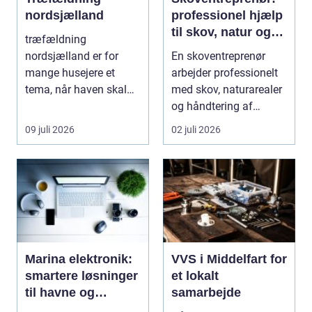
nordsjælland
professionel hjælp
til skov, natur og
træfældning
træopgaver
nordsjælland er for
En skoventreprenør
mange husejere et
arbejder professionelt
tema, når haven skal
med skov, naturarealer
have mere lys, udsigten
og håndtering af
skal ...
tr&ae...
09 juli 2026
02 juli 2026
Marina elektronik:
VVS i Middelfart for
smartere løsninger
et lokalt
til havne og
samarbejde
bådejere