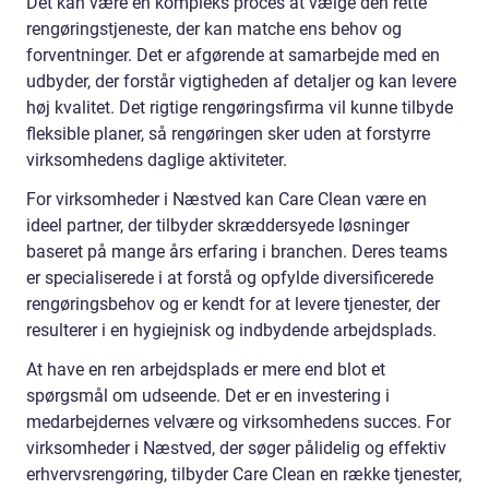
Det kan være en kompleks proces at vælge den rette
rengøringstjeneste, der kan matche ens behov og
forventninger. Det er afgørende at samarbejde med en
udbyder, der forstår vigtigheden af detaljer og kan levere
høj kvalitet. Det rigtige rengøringsfirma vil kunne tilbyde
fleksible planer, så rengøringen sker uden at forstyrre
virksomhedens daglige aktiviteter.
For virksomheder i Næstved kan Care Clean være en
ideel partner, der tilbyder skræddersyede løsninger
baseret på mange års erfaring i branchen. Deres teams
er specialiserede i at forstå og opfylde diversificerede
rengøringsbehov og er kendt for at levere tjenester, der
resulterer i en hygiejnisk og indbydende arbejdsplads.
At have en ren arbejdsplads er mere end blot et
spørgsmål om udseende. Det er en investering i
medarbejdernes velvære og virksomhedens succes. For
virksomheder i Næstved, der søger pålidelig og effektiv
erhvervsrengøring, tilbyder Care Clean en række tjenester,