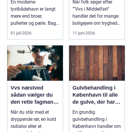
En moderne
Når folk søger efter
lystbådehavn er langt
""Vvs i Middelfart"
mere end broer,
handler det for mange
pullerter og pæle. Bag
boligejere om tryghed i
kulissen ligger et net af
...
01 juli 2026
11 juni 2026
st...
Vvs næstved
Gulvbehandling i
sådan vælger du
København til alle
den rette fagmand
de gulve, der har
til vand, varme og
brug for
Når du står med et
En grundig
energi
førstehjælp
dryppende rør, en kold
gulvbehandling i
radiator eller et
København handler om