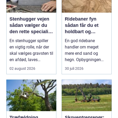
Stenhugger vejen
Ridebaner fyn
sådan vælger du
sådan får du et
den rette specialist
holdbart og
i stenarbejde
funktionelt
En stenhugger spiller
En god ridebane
underlag
en vigtig rolle, når der
handler om meget
skal vælges gravsten til
mere end sand og
en afdød, laves
hegn. Opbygningen
mindesten ti...
under overfladen afgør,
02 august 2026
30 juli 2026
hvor meg...
Træfældning
Skoventreprenør: