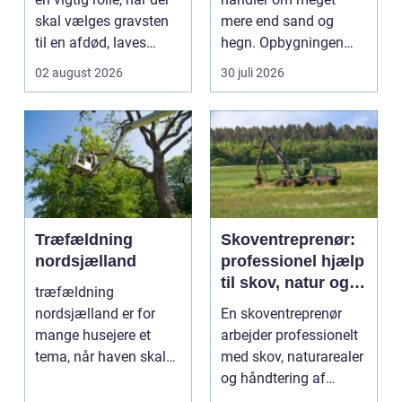
skal vælges gravsten
mere end sand og
til en afdød, laves
hegn. Opbygningen
mindesten ti...
under overfladen afgør,
02 august 2026
30 juli 2026
hvor meg...
Træfældning
Skoventreprenør:
nordsjælland
professionel hjælp
til skov, natur og
træfældning
træopgaver
nordsjælland er for
En skoventreprenør
mange husejere et
arbejder professionelt
tema, når haven skal
med skov, naturarealer
have mere lys,
og håndtering af
udsigten skal ...
tr&ae...