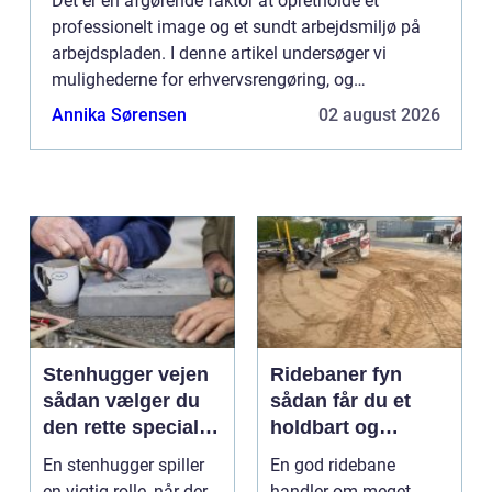
Det er en afgørende faktor at opretholde et
professionelt image og et sundt arbejdsmiljø på
arbejdspladen. I denne artikel undersøger vi
mulighederne for erhvervsrengøring, og
understreger, hvor vigtigt det er for miljøet på en
Annika Sørensen
02 august 2026
arbjedsplads. For virk...
Stenhugger vejen
Ridebaner fyn
sådan vælger du
sådan får du et
den rette specialist
holdbart og
i stenarbejde
funktionelt
En stenhugger spiller
En god ridebane
underlag
en vigtig rolle, når der
handler om meget