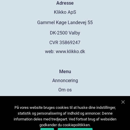
Adresse
web:
www.klikko.dk
Menu
Annoncering
Om os
Cookies
På vores website bruges cookies til at huske dine indstillinger,
Kontakt os
statistik og personalisering af indhold og annoncer. Denne
Sitemap
information deles med tredjepart. Ved fortsat brug af websiden
godkender du cookiepolitikken.