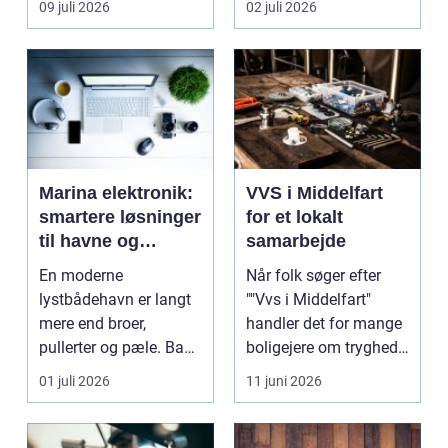
09 juli 2026
02 juli 2026
Marina elektronik:
VVS i Middelfart
smartere løsninger
for et lokalt
til havne og
samarbejde
bådejere
En moderne
Når folk søger efter
lystbådehavn er langt
""Vvs i Middelfart"
mere end broer,
handler det for mange
pullerter og pæle. Bag
boligejere om tryghed i
kulissen ligger et net af
...
01 juli 2026
11 juni 2026
st...