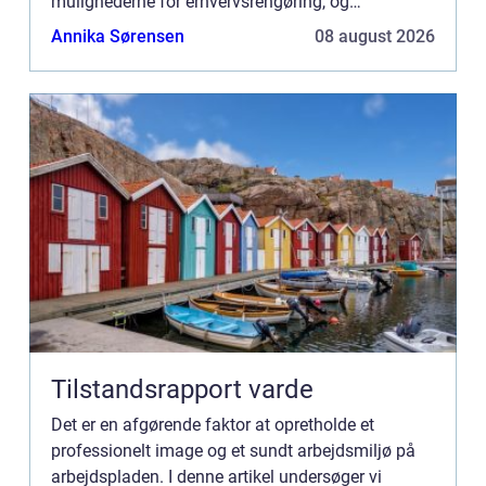
mulighederne for erhvervsrengøring, og
understreger, hvor vigtigt det er for miljøet på en
Annika Sørensen
08 august 2026
arbjedsplads. For virk...
Tilstandsrapport varde
Det er en afgørende faktor at opretholde et
professionelt image og et sundt arbejdsmiljø på
arbejdspladen. I denne artikel undersøger vi