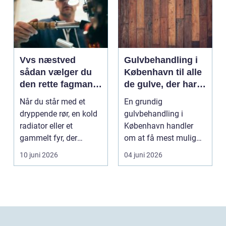
Vvs næstved
Gulvbehandling i
sådan vælger du
København til alle
den rette fagmand
de gulve, der har
til vand, varme og
brug for
Når du står med et
En grundig
energi
førstehjælp
dryppende rør, en kold
gulvbehandling i
radiator eller et
København handler
gammelt fyr, der
om at få mest mulig
synger på sidste vers,
kvalitet og levetid u...
10 juni 2026
04 juni 2026
...