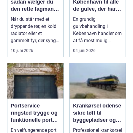
sådan vælger du
København til alle
den rette fagmand
de gulve, der har
til vand, varme og
brug for
Når du står med et
En grundig
energi
førstehjælp
dryppende rør, en kold
gulvbehandling i
radiator eller et
København handler om
gammelt fyr, der synger
at få mest mulig
på sidste vers, ...
kvalitet og levetid u...
10 juni 2026
04 juni 2026
Portservice
Krankørsel odense
ringsted trygge og
sikre løft til
funktionelle porte i
byggepladser og
hverdagen
private opgaver
En velfungerende port
Professionel krankørsel