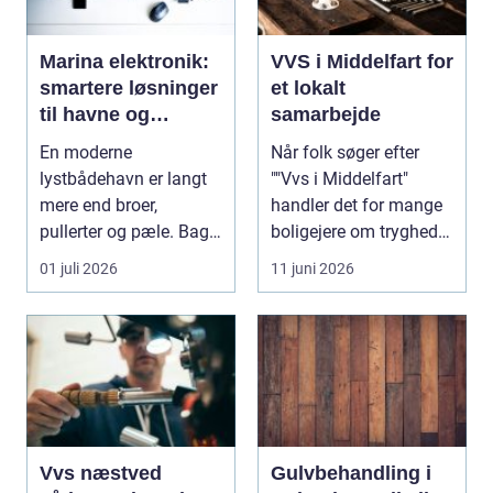
Marina elektronik:
VVS i Middelfart for
smartere løsninger
et lokalt
til havne og
samarbejde
bådejere
En moderne
Når folk søger efter
lystbådehavn er langt
""Vvs i Middelfart"
mere end broer,
handler det for mange
pullerter og pæle. Bag
boligejere om tryghed i
kulissen ligger et net af
...
01 juli 2026
11 juni 2026
st...
Vvs næstved
Gulvbehandling i