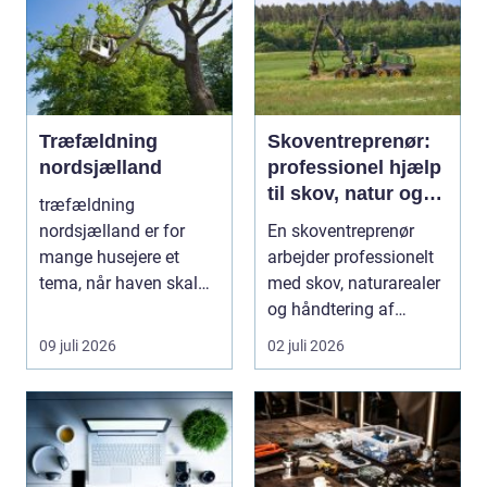
Træfældning
Skoventreprenør:
nordsjælland
professionel hjælp
til skov, natur og
træfældning
træopgaver
nordsjælland er for
En skoventreprenør
mange husejere et
arbejder professionelt
tema, når haven skal
med skov, naturarealer
have mere lys, udsigten
og håndtering af
skal ...
tr&ae...
09 juli 2026
02 juli 2026