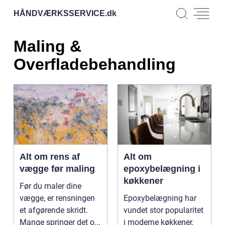
HÅNDVÆRKSSERVICE.
dk
Maling &
Overfladebehandling
Alt om rens af
Alt om
vægge før maling
epoxybelægning i
køkkener
Før du maler dine
vægge, er rensningen
Epoxybelægning har
et afgørende skridt.
vundet stor popularitet
Mange springer det o...
i moderne køkkener,