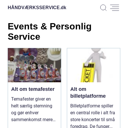
HÅNDVÆRKSSERVICE.
dk
Events & Personlig
Service
Alt om temafester
Alt om
billetplatforme
Temafester giver en
helt særlig stemning
Billetplatforme spiller
og gør enhver
en central rolle i alt fra
sammenkomst mere
store koncerter til små
mindeværd...
foredrag. De funger...