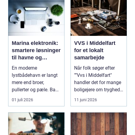
Marina elektronik:
VVS i Middelfart
smartere løsninger
for et lokalt
til havne og
samarbejde
bådejere
En moderne
Når folk søger efter
lystbådehavn er langt
""Vvs i Middelfart"
mere end broer,
handler det for mange
pullerter og pæle. Bag
boligejere om tryghed i
kulissen ligger et net af
...
01 juli 2026
11 juni 2026
st...