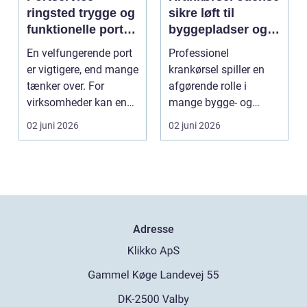
ringsted trygge og
sikre løft til
funktionelle porte i
byggepladser og
hverdagen
private opgaver
En velfungerende port
Professionel
er vigtigere, end mange
krankørsel spiller en
tænker over. For
afgørende rolle i
virksomheder kan en
mange bygge- og
defekt port betyd...
anlægsopgaver i
02 juni 2026
02 juni 2026
Odense og omegn...
Adresse