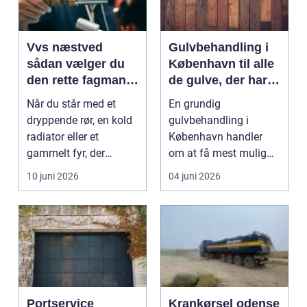
Vvs næstved
Gulvbehandling i
sådan vælger du
København til alle
den rette fagmand
de gulve, der har
til vand, varme og
brug for
Når du står med et
En grundig
energi
førstehjælp
dryppende rør, en kold
gulvbehandling i
radiator eller et
København handler
gammelt fyr, der
om at få mest mulig
synger på sidste vers,
kvalitet og levetid u...
10 juni 2026
04 juni 2026
...
Portservice
Krankørsel odense