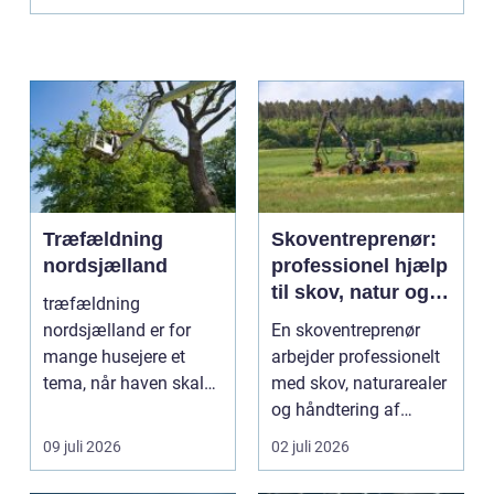
Træfældning
Skoventreprenør:
nordsjælland
professionel hjælp
til skov, natur og
træfældning
træopgaver
nordsjælland er for
En skoventreprenør
mange husejere et
arbejder professionelt
tema, når haven skal
med skov, naturarealer
have mere lys,
og håndtering af
udsigten skal ...
tr&ae...
09 juli 2026
02 juli 2026