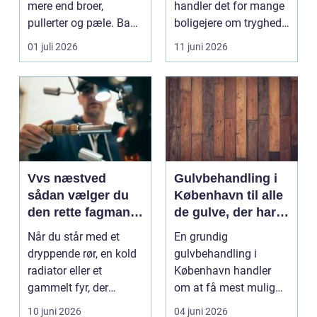
mere end broer,
handler det for mange
pullerter og pæle. Bag
boligejere om tryghed i
kulissen ligger et net af
...
01 juli 2026
11 juni 2026
st...
Vvs næstved
Gulvbehandling i
sådan vælger du
København til alle
den rette fagmand
de gulve, der har
til vand, varme og
brug for
Når du står med et
En grundig
energi
førstehjælp
dryppende rør, en kold
gulvbehandling i
radiator eller et
København handler
gammelt fyr, der
om at få mest mulig
synger på sidste vers,
kvalitet og levetid u...
10 juni 2026
04 juni 2026