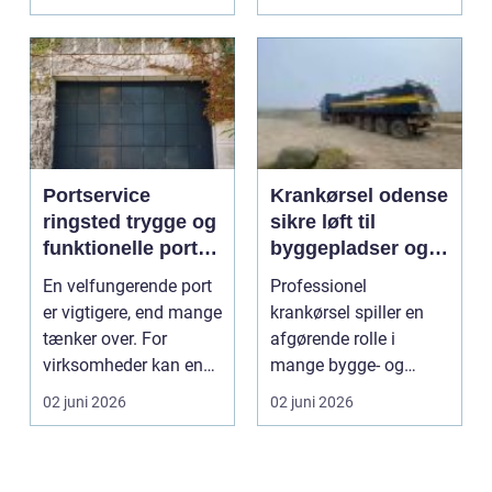
...
Portservice
Krankørsel odense
ringsted trygge og
sikre løft til
funktionelle porte i
byggepladser og
hverdagen
private opgaver
En velfungerende port
Professionel
er vigtigere, end mange
krankørsel spiller en
tænker over. For
afgørende rolle i
virksomheder kan en
mange bygge- og
defekt port betyd...
anlægsopgaver i
02 juni 2026
02 juni 2026
Odense og omegn...