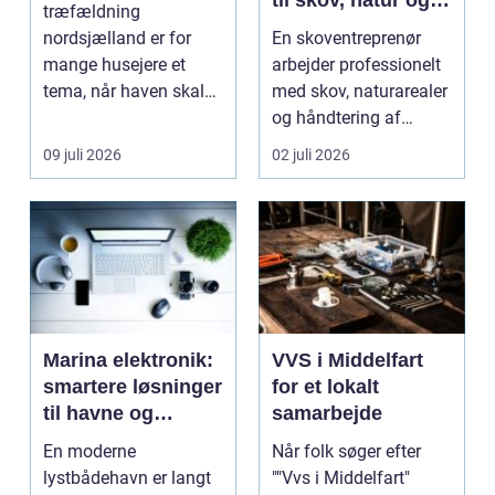
træfældning
træopgaver
nordsjælland er for
En skoventreprenør
mange husejere et
arbejder professionelt
tema, når haven skal
med skov, naturarealer
have mere lys,
og håndtering af
udsigten skal ...
tr&ae...
09 juli 2026
02 juli 2026
Marina elektronik:
VVS i Middelfart
smartere løsninger
for et lokalt
til havne og
samarbejde
bådejere
En moderne
Når folk søger efter
lystbådehavn er langt
""Vvs i Middelfart"