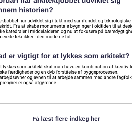
rdan har arkitektjobbet udviklet sig
nnem historien?
tektjobbet har udviklet sig i takt med samfundet og teknologiske
skridt. Fra at skabe monumentale bygninger i oldtiden til at des
ske katedraler i middelalderen og nu at fokusere på bæredygtigh
cerede teknikker i den moderne tid.
d er vigtigt for at lykkes som arkitekt?
t lykkes som arkitekt skal man have en kombination af kreativite
iske færdigheder og en dyb forståelse af byggeprocessen.
rbejdsevner og evnen til at arbejde sammen med andre fagfolk
eprenører er også afgørende.
Få læst flere indlæg her