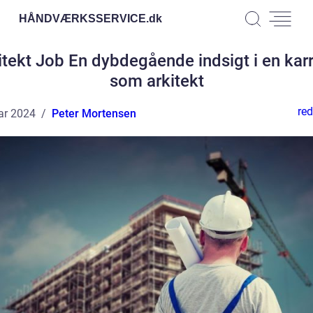
HÅNDVÆRKSSERVICE.
dk
itekt Job En dybdegående indsigt i en karr
som arkitekt
red
ar 2024
Peter Mortensen