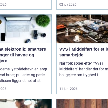
 2026
02 juli 2026
a elektronik: smartere
VVS i Middelfart for et l
nger til havne og
samarbejde
jere
Når folk søger efter ""Vvs i
derne lystbådehavn er langt
Middelfart" handler det for 
nd broer, pullerter og pæle.
boligejere om tryghed i ...
lissen ligger et net af st...
 2026
11 juni 2026