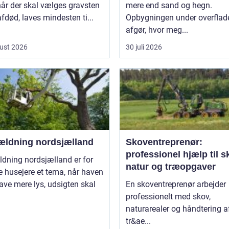
 når der skal vælges gravsten
mere end sand og hegn.
 afdød, laves mindesten ti...
Opbygningen under overflad
afgør, hvor meg...
ust 2026
30 juli 2026
ældning nordsjælland
Skoventreprenør:
professionel hjælp til s
dning nordsjælland er for
natur og træopgaver
 husejere et tema, når haven
ave mere lys, udsigten skal
En skoventreprenør arbejder
professionelt med skov,
naturarealer og håndtering a
tr&ae...