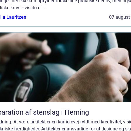
nger, der ikke kun opfylder forskellige praktiske behov, men ogs
iske krav. Hvis du er...
lla Lauritzen
07 august
aration af stenslag i Herning
dning: At være arkitekt er en karrierevej fyldt med kreativitet, vis
kniske færdigheder. Arkitekter er ansvarlige for at designe og s