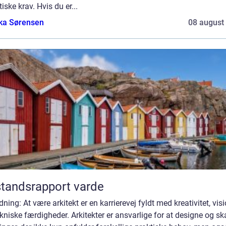
iske krav. Hvis du er...
ka Sørensen
08 august
standsrapport varde
dning: At være arkitekt er en karrierevej fyldt med kreativitet, vis
kniske færdigheder. Arkitekter er ansvarlige for at designe og s