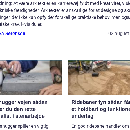
dning: At være arkitekt er en karrierevej fyldt med kreativitet, vis
kniske færdigheder. Arkitekter er ansvarlige for at designe og s
nger, der ikke kun opfylder forskellige praktiske behov, men ogs
iske krav. Hvis du er...
ka Sørensen
02 august
gger vejen sådan
Ridebaner fyn sådan får du
r du den rette
et holdbart og funktione
alist i stenarbejde
underlag
nhugger spiller en vigtig
En god ridebane handler om