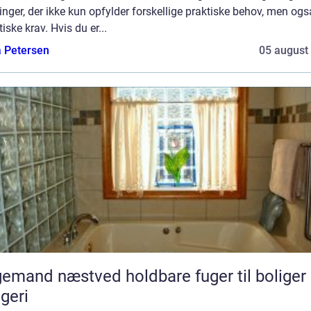
nger, der ikke kun opfylder forskellige praktiske behov, men ogs
iske krav. Hvis du er...
a Petersen
05 august
d næstved holdbare fuger til boliger og
geri