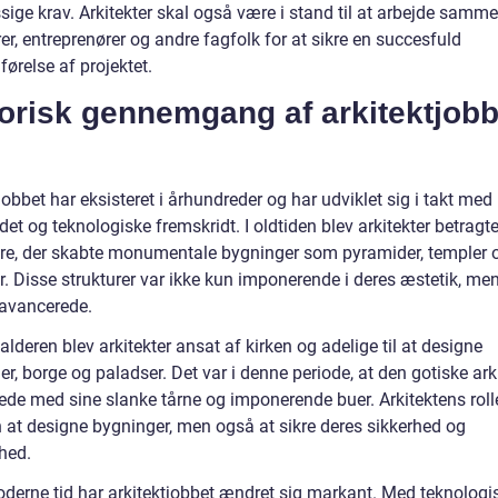
ige krav. Arkitekter skal også være i stand til at arbejde sam
er, entreprenører og andre fagfolk for at sikre en succesfuld
ørelse af projektet.
orisk gennemgang af arkitektjobb
jobbet har eksisteret i århundreder og har udviklet sig i takt med
t og teknologiske fremskridt. I oldtiden blev arkitekter betragt
re, der skabte monumentale bygninger som pyramider, templer 
r. Disse strukturer var ikke kun imponerende i deres æstetik, me
 avancerede.
alderen blev arkitekter ansat af kirken og adelige til at designe
er, borge og paladser. Det var i denne periode, at den gotiske ark
ede med sine slanke tårne og imponerende buer. Arkitektens roll
n at designe bygninger, men også at sikre deres sikkerhed og
hed.
oderne tid har arkitektjobbet ændret sig markant. Med teknologi