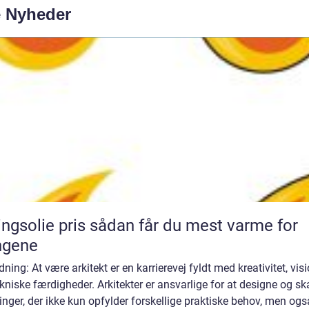
e Nyheder
ie pris sådan får du mest varme for
ngene
dning: At være arkitekt er en karrierevej fyldt med kreativitet, vis
kniske færdigheder. Arkitekter er ansvarlige for at designe og s
nger, der ikke kun opfylder forskellige praktiske behov, men ogs