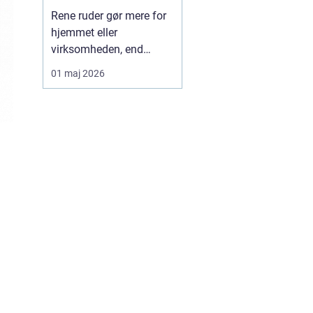
Rene ruder gør mere for
hjemmet eller
virksomheden, end
mange tænker over.
01 maj 2026
Lyset bliver skarpere,
rummene virker større,
og helhedsindtrykket
bliver mere indbydende.
Samtidig kan det være
både tidskrævende og
besværligt selv at klare
vinduerne, især ...