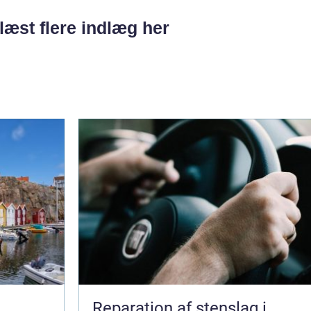
læst flere indlæg her
e
Reparation af stenslag i