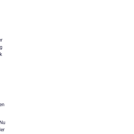
er
ug
k
 en
 Nu
der