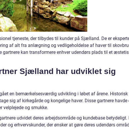
onel tjeneste, der tilbydes til kunder på Sjælland. De er ekspert
ing af alt fra anlægning og vedligeholdelse af haver til skovbr
e gartnere kan transformere enhver udendørs plads til et æstetis
ner Sjælland har udviklet sig
et en bemærkelsesværdig udvikling i løbet af årene. Historisk
t tage sig af kirkegårde og kongelige haver. Disse gartnere havde
der velplejede og smukke.
gartnere udvidet deres arbejdsområde og kundebase betydeligt.
under og erhvervskunder, der ønsker at gøre deres udendørs områ