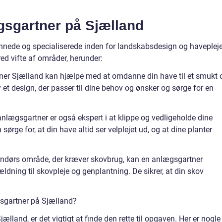
sgartner på Sjælland
nede og specialiserede inden for landskabsdesign og havepleje
red vifte af områder, herunder:
er Sjælland kan hjælpe med at omdanne din have til et smukt 
et design, der passer til dine behov og ønsker og sørge for en
.
nlægsgartner er også ekspert i at klippe og vedligeholde dine
ørge for, at din have altid ser velplejet ud, og at dine planter
dendørs område, der kræver skovbrug, kan en anlægsgartner
ldning til skovpleje og genplantning. De sikrer, at din skov
sgartner på Sjælland?
land, er det vigtigt at finde den rette til opgaven. Her er nogle