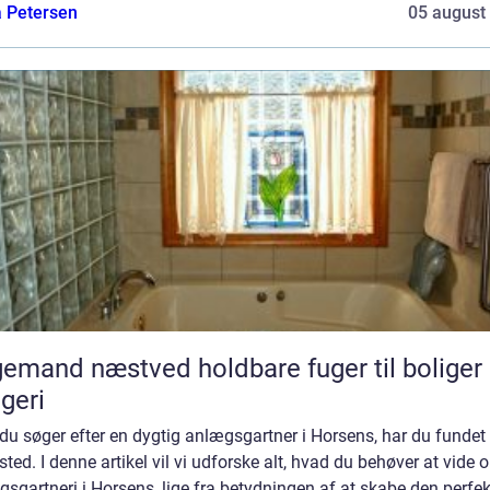
a Petersen
05 august
d næstved holdbare fuger til boliger og
geri
du søger efter en dygtig anlægsgartner i Horsens, har du fundet
 sted. I denne artikel vil vi udforske alt, hvad du behøver at vide 
sgartneri i Horsens, lige fra betydningen af at skabe den perfek