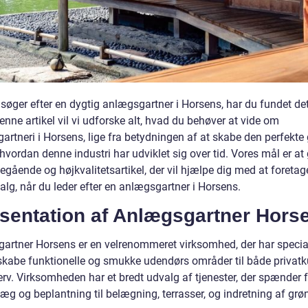
søger efter en dygtig anlægsgartner i Horsens, har du fundet det
denne artikel vil vi udforske alt, hvad du behøver at vide om
artneri i Horsens, lige fra betydningen af at skabe den perfekte
 hvordan denne industri har udviklet sig over tid. Vores mål er at 
gående og højkvalitetsartikel, der vil hjælpe dig med at foretag
valg, når du leder efter en anlægsgartner i Horsens.
sentation af Anlægsgartner Hors
artner Horsens er en velrenommeret virksomhed, der har special
t skabe funktionelle og smukke udendørs områder til både privat
rv. Virksomheden har et bredt udvalg af tjenester, der spænder f
æg og beplantning til belægning, terrasser, og indretning af grø