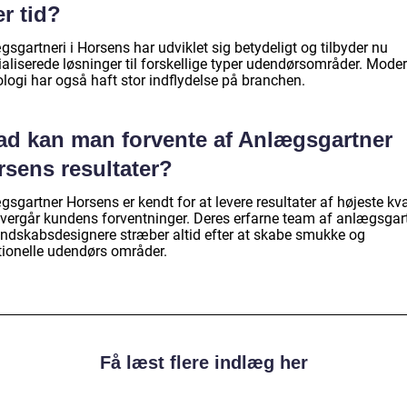
r tid?
sgartneri i Horsens har udviklet sig betydeligt og tilbyder nu
ialiserede løsninger til forskellige typer udendørsområder. Mode
logi har også haft stor indflydelse på branchen.
ad kan man forvente af Anlægsgartner
rsens resultater?
sgartner Horsens er kendt for at levere resultater af højeste kval
overgår kundens forventninger. Deres erfarne team af anlægsgar
andskabsdesignere stræber altid efter at skabe smukke og
tionelle udendørs områder.
Få læst flere indlæg her