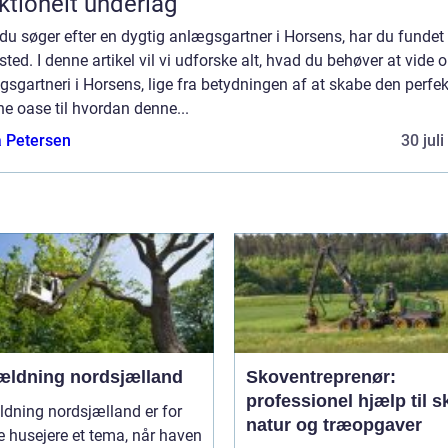
ktionelt underlag
du søger efter en dygtig anlægsgartner i Horsens, har du fundet
 sted. I denne artikel vil vi udforske alt, hvad du behøver at vide 
sgartneri i Horsens, lige fra betydningen af at skabe den perfek
e oase til hvordan denne...
a Petersen
30 jul
ældning nordsjælland
Skoventreprenør:
professionel hjælp til s
dning nordsjælland er for
natur og træopgaver
 husejere et tema, når haven