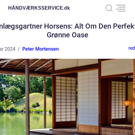
HÅNDVÆRKSSERVICE.
dk
nlægsgartner Horsens: Alt Om Den Perfek
Grønne Oase
red
ar 2024
Peter Mortensen