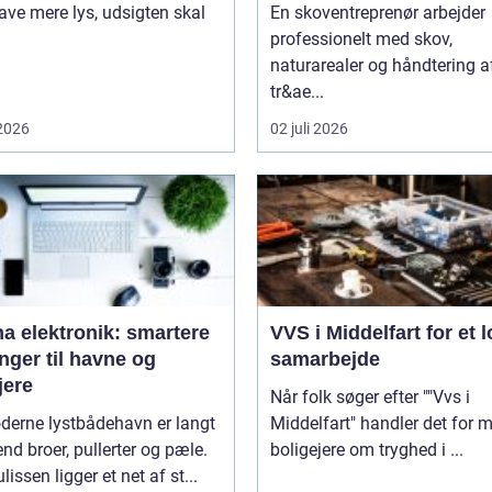
ave mere lys, udsigten skal
En skoventreprenør arbejder
professionelt med skov,
naturarealer og håndtering a
tr&ae...
 2026
02 juli 2026
a elektronik: smartere
VVS i Middelfart for et l
nger til havne og
samarbejde
jere
Når folk søger efter ""Vvs i
derne lystbådehavn er langt
Middelfart" handler det for 
nd broer, pullerter og pæle.
boligejere om tryghed i ...
lissen ligger et net af st...