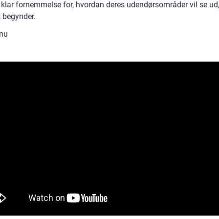
n klar fornemmelse for, hvordan deres udendørsområder vil se ud,
t begynder.
nu