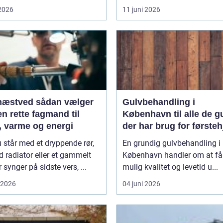
 2026
11 juni 2026
ed sådan vælger
Gulvbehandling i
n rette fagmand til
København til alle de g
, varme og energi
der har brug for første
 står med et dryppende rør,
En grundig gulvbehandling i
d radiator eller et gammelt
København handler om at få
r synger på sidste vers, ...
mulig kvalitet og levetid u...
i 2026
04 juni 2026