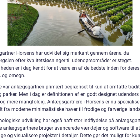
artner Horsens har udviklet sig markant gennem årene, da
rgslen efter kvalitetsløsninger til udendørsområder er steget.
eden er i dag kendt for at være en af de bedste inden for deres f
s og omegn.
e var anlægsgartneri primært begrænset til kun at omfatte tradit
g parker. Men i dag er definitionen af en godt designet udendørs
 og mere mangfoldig. Anlægsgartnere i Horsens er nu specialisere
t fra moderne minimalistiske haver til frodige og farverige land
nologiske udvikling har også haft stor indflydelse på anlægsgart
 anlægsgartnere bruger avancerede værktøjer og software til at
e og visualisere projekter i detaljer. Dette gør det muligt for ku