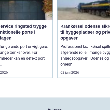
rvice ringsted trygge
Krankørsel odense sikre løft
nktionelle porte i
til byggepladser og pri
dagen
opgaver
fungerende port er vigtigere,
Professionel krankørsel spill
ange tænker over. For
afgørende rolle i mange byg
mheder kan en defekt port
anlægsopgaver i Odense og
..
omegn...
i 2026
02 juni 2026
Adresse