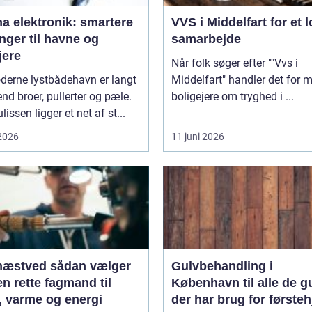
a elektronik: smartere
VVS i Middelfart for et l
nger til havne og
samarbejde
jere
Når folk søger efter ""Vvs i
derne lystbådehavn er langt
Middelfart" handler det for 
nd broer, pullerter og pæle.
boligejere om tryghed i ...
lissen ligger et net af st...
 2026
11 juni 2026
ed sådan vælger
Gulvbehandling i
n rette fagmand til
København til alle de g
, varme og energi
der har brug for første