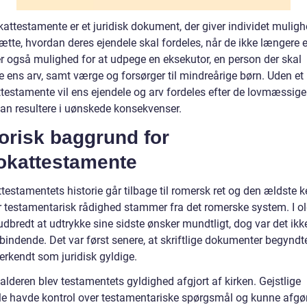
attestamente er et juridisk dokument, der giver individet muligh
ætte, hvordan deres ejendele skal fordeles, når de ikke længere er 
er også mulighed for at udpege en eksekutor, en person der skal
e ens arv, samt værge og forsørger til mindreårige børn. Uden et
testamente vil ens ejendele og arv fordeles efter de lovmæssige 
kan resultere i uønskede konsekvenser.
orisk baggrund for
okattestamente
testamentets historie går tilbage til romersk ret og den ældste 
r testamentarisk rådighed stammer fra det romerske system. I ol
udbredt at udtrykke sine sidste ønsker mundtligt, dog var det ikk
 bindende. Det var først senere, at skriftlige dokumenter begyndt
erkendt som juridisk gyldige.
alderen blev testamentets gyldighed afgjort af kirken. Gejstlige
e havde kontrol over testamentariske spørgsmål og kunne afgø