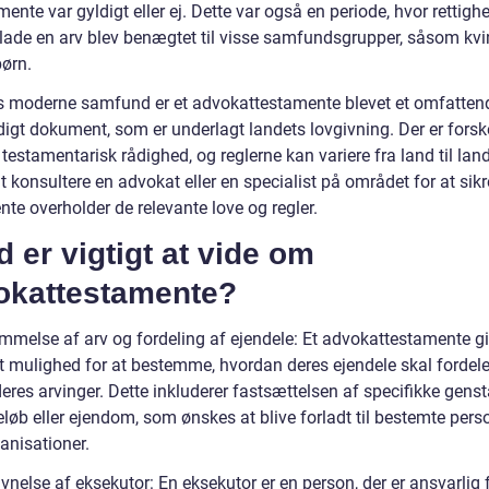
mente var gyldigt eller ej. Dette var også en periode, hvor rettigh
forlade en arv blev benægtet til visse samfundsgrupper, såsom kv
ørn.
s moderne samfund er et advokattestamente blevet et omfatten
igt dokument, som er underlagt landets lovgivning. Der er forske
 testamentarisk rådighed, og reglerne kan variere fra land til land
at konsultere en advokat eller en specialist på området for at sikr
te overholder de relevante love og regler.
 er vigtigt at vide om
okattestamente?
mmelse af arv og fordeling af ejendele: Et advokattestamente gi
et mulighed for at bestemme, hvordan deres ejendele skal fordel
eres arvinger. Dette inkluderer fastsættelsen af specifikke gens
løb eller ejendom, som ønskes at blive forladt til bestemte pers
ganisationer.
else af eksekutor: En eksekutor er en person, der er ansvarlig f