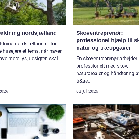
ældning nordsjælland
Skoventreprenør:
professionel hjælp til s
dning nordsjælland er for
natur og træopgaver
 husejere et tema, når haven
ave mere lys, udsigten skal
En skoventreprenør arbejder
professionelt med skov,
naturarealer og håndtering a
tr&ae...
 2026
02 juli 2026