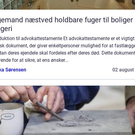
d næstved holdbare fuger til boliger og
geri
duktion til advokattestamente Et advokattestamente er et vigtigt
isk dokument, der giver enkeltpersoner mulighed for at fastlægge
an deres ejendele skal fordeles efter deres død. Dette dokument
ende for at sikre, at ens ønsker...
ka Sørensen
02 august