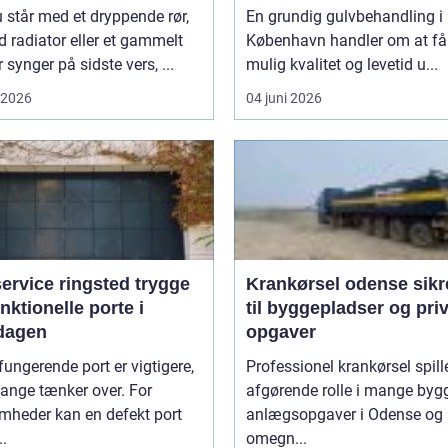
 står med et dryppende rør,
En grundig gulvbehandling i
d radiator eller et gammelt
København handler om at få
r synger på sidste vers, ...
mulig kvalitet og levetid u...
i 2026
04 juni 2026
rvice ringsted trygge
Krankørsel odense sikre løft
nktionelle porte i
til byggepladser og pri
dagen
opgaver
fungerende port er vigtigere,
Professionel krankørsel spill
ange tænker over. For
afgørende rolle i mange byg
mheder kan en defekt port
anlægsopgaver i Odense og
..
omegn...