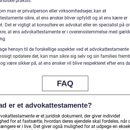
ridiske praksis.
om man er privatperson eller virksomhedsejer, kan et
estamente sikre, at ens ønsker bliver opfyldt og at ens kære er
t. Det er vigtigt at konsultere en advokat eller en specialist på 
sikre, at ens advokattestamente er i overensstemmelse med gæl
ng.
tage hensyn til de forskellige aspekter ved et advokattestamente
ssigt opdatere det, kan man sikre sig selv og sin families fremt
og være sikker på, at ens ønsker vil blive respekteret efter ens d
FAQ
ad er et advokattestamente?
vokattestamente er et juridisk dokument, der giver individet
hed for at fastsætte, hvordan deres ejendele skal fordeles, når 
længere er i live. Det giver også mulighed for at udpege en eksek