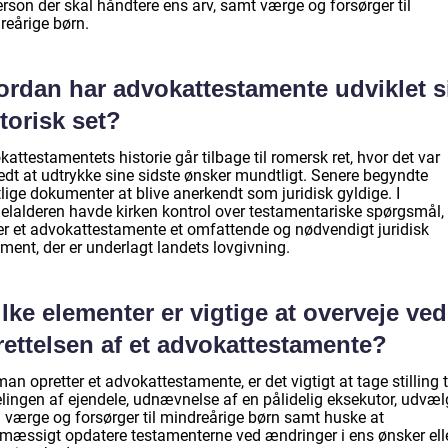
rson der skal håndtere ens arv, samt værge og forsørger til
reårige børn.
ordan har advokattestamente udviklet s
torisk set?
attestamentets historie går tilbage til romersk ret, hvor det var
edt at udtrykke sine sidste ønsker mundtligt. Senere begyndte
tlige dokumenter at blive anerkendt som juridisk gyldige. I
elalderen havde kirken kontrol over testamentariske spørgsmål, 
er et advokattestamente et omfattende og nødvendigt juridisk
ment, der er underlagt landets lovgivning.
lke elementer er vigtige at overveje ved
rettelsen af et advokattestamente?
an opretter et advokattestamente, er det vigtigt at tage stilling t
elingen af ejendele, udnævnelse af en pålidelig eksekutor, udvæl
n værge og forsørger til mindreårige børn samt huske at
lmæssigt opdatere testamenterne ved ændringer i ens ønsker ell