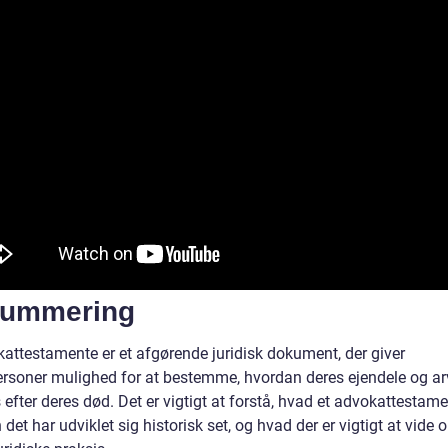
ummering
kattestamente er et afgørende juridisk dokument, der giver
ersoner mulighed for at bestemme, hvordan deres ejendele og ar
 efter deres død. Det er vigtigt at forstå, hvad et advokattestame
det har udviklet sig historisk set, og hvad der er vigtigt at vide 