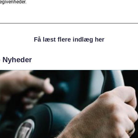
begivenheder.
Få læst flere indlæg her
e Nyheder