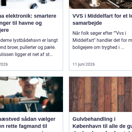
a elektronik: smartere
VVS i Middelfart for et l
nger til havne og
samarbejde
jere
Når folk søger efter ""Vvs i
derne lystbådehavn er langt
Middelfart" handler det for 
nd broer, pullerter og pæle.
boligejere om tryghed i ...
lissen ligger et net af st...
 2026
11 juni 2026
ed sådan vælger
Gulvbehandling i
n rette fagmand til
København til alle de g