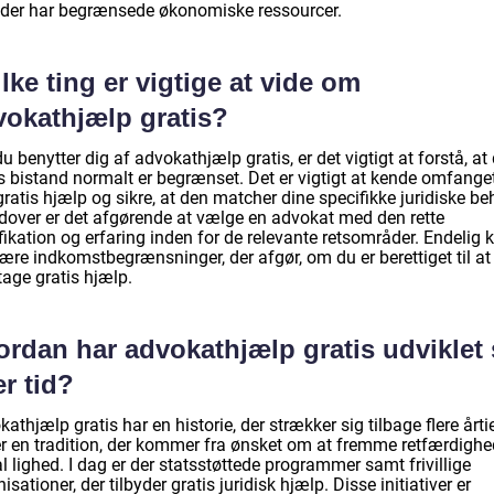
der har begrænsede økonomiske ressourcer.
lke ting er vigtige at vide om
vokathjælp gratis?
u benytter dig af advokathjælp gratis, er det vigtigt at forstå, at
is bistand normalt er begrænset. Det er vigtigt at kende omfange
ratis hjælp og sikre, at den matcher dine specifikke juridiske be
dover er det afgørende at vælge en advokat med den rette
fikation og erfaring inden for de relevante retsområder. Endelig 
ære indkomstbegrænsninger, der afgør, om du er berettiget til at
age gratis hjælp.
ordan har advokathjælp gratis udviklet 
r tid?
athjælp gratis har en historie, der strækker sig tilbage flere årtie
er en tradition, der kommer fra ønsket om at fremme retfærdigh
l lighed. I dag er der statsstøttede programmer samt frivillige
isationer, der tilbyder gratis juridisk hjælp. Disse initiativer er