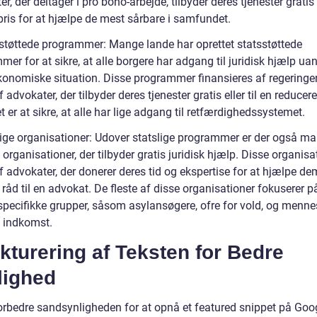
r, der deltager i pro bono-arbejde, tilbyder deres tjenester gratis e
pris for at hjælpe de mest sårbare i samfundet.
sstøttede programmer: Mange lande har oprettet statsstøttede
er for at sikre, at alle borgere har adgang til juridisk hjælp ua
konomiske situation. Disse programmer finansieres af regeringe
f advokater, der tilbyder deres tjenester gratis eller til en reducere
 er at sikre, at alle har lige adgang til retfærdighedssystemet.
illige organisationer: Udover statslige programmer er der også m
ge organisationer, der tilbyder gratis juridisk hjælp. Disse organisa
f advokater, der donerer deres tid og ekspertise for at hjælpe de
 råd til en advokat. De fleste af disse organisationer fokuserer p
specifikke grupper, såsom asylansøgere, ofre for vold, og menne
 indkomst.
kturering af Teksten for Bedre
lighed
forbedre sandsynligheden for at opnå et featured snippet på Goo