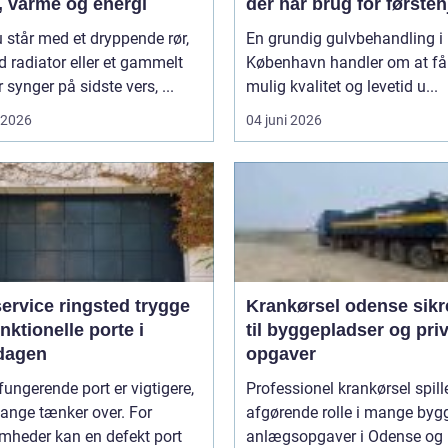
, varme og energi
der har brug for første
 står med et dryppende rør,
En grundig gulvbehandling i
d radiator eller et gammelt
København handler om at få
r synger på sidste vers, ...
mulig kvalitet og levetid u...
i 2026
04 juni 2026
rvice ringsted trygge
Krankørsel odense sikre løft
nktionelle porte i
til byggepladser og pri
dagen
opgaver
fungerende port er vigtigere,
Professionel krankørsel spill
ange tænker over. For
afgørende rolle i mange byg
mheder kan en defekt port
anlægsopgaver i Odense og