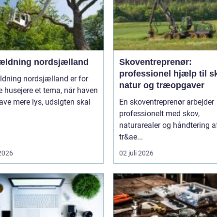
ældning nordsjælland
Skoventreprenør:
professionel hjælp til s
dning nordsjælland er for
natur og træopgaver
 husejere et tema, når haven
ave mere lys, udsigten skal
En skoventreprenør arbejder
professionelt med skov,
naturarealer og håndtering a
tr&ae...
 2026
02 juli 2026