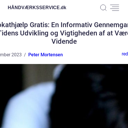
HÅNDVÆRKSSERVICE.
dk
kathjælp Gratis: En Informativ Gennemga
Tidens Udvikling og Vigtigheden af at Vær
Vidende
red
ember 2023
Peter Mortensen