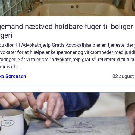
d næstved holdbare fuger til boliger og
geri
duktion til Advokathjælp Gratis Advokathjælp er en tjeneste, der
vokater for at hjælpe enkeltpersoner og virksomheder med jurid
dringer. Når vi taler om “advokathjælp gratis”, refererer vi til tilb
ridisk bi...
ka Sørensen
02 august