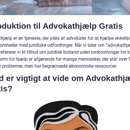
oduktion til Advokathjælp Gratis
hjælp er en tjeneste, der ydes af advokater for at hjælpe enkelt
somheder med juridiske udfordringer. Når vi taler om “advokathj
 refererer vi til tilbud om juridisk bistand uden omkostninger for k
orm for hjælp er afgørende for mange mennesker, der står over 
ke problemer, men har begrænsede økonomiske ressourcer.
 er vigtigt at vide om Advokathj
tis?