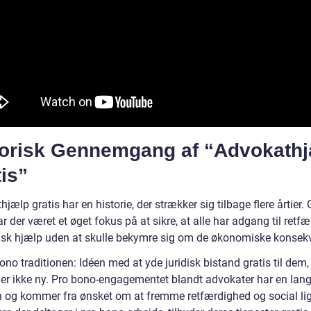
torisk Gennemgang af “Advokath
is”
jælp gratis har en historie, der strækker sig tilbage flere årtier
r der været et øget fokus på at sikre, at alle har adgang til retf
disk hjælp uden at skulle bekymre sig om de økonomiske konsek
ono traditionen: Idéen med at yde juridisk bistand gratis til dem,
, er ikke ny. Pro bono-engagementet blandt advokater har en lan
on og kommer fra ønsket om at fremme retfærdighed og social li