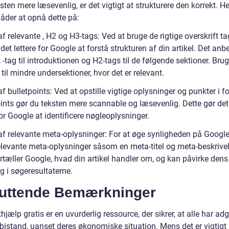
sten mere læsevenlig, er det vigtigt at strukturere den korrekt. He
åder at opnå dette på:
f relevante , H2 og H3-tags: Ved at bruge de rigtige overskrift t
det lettere for Google at forstå strukturen af din artikel. Det anb
 -tag til introduktionen og H2-tags til de følgende sektioner. Bru
til mindre undersektioner, hvor det er relevant.
f bulletpoints: Ved at opstille vigtige oplysninger og punkter i f
oints gør du teksten mere scannable og læsevenlig. Dette gør de
for Google at identificere nøgleoplysninger.
af relevante meta-oplysninger: For at øge synligheden på Googl
relevante meta-oplysninger såsom en meta-titel og meta-beskrivel
rtæller Google, hvad din artikel handler om, og kan påvirke dens
g i søgeresultaterne.
luttende Bemærkninger
jælp gratis er en uvurderlig ressource, der sikrer, at alle har adg
 bistand, uanset deres økonomiske situation. Mens det er vigtigt