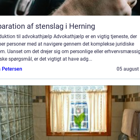
aration af stenslag i Herning
duktion til advokathjælp Advokathjælp er en vigtig tjeneste, der
per personer med at navigere gennem det komplekse juridiske
em. Uanset om det drejer sig om personlige eller erhvervsmæssi
iske spørgsmål, er det vigtigt at have adg...
a Petersen
05 august