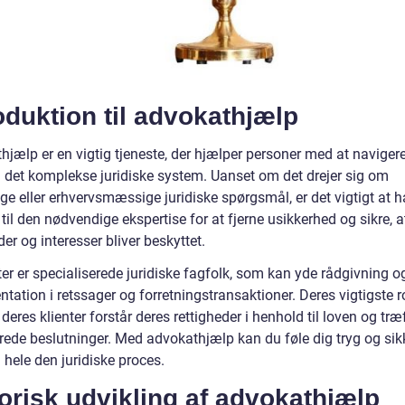
oduktion til advokathjælp
hjælp er en vigtig tjeneste, der hjælper personer med at naviger
det komplekse juridiske system. Uanset om det drejer sig om
ge eller erhvervsmæssige juridiske spørgsmål, er det vigtigt at 
il den nødvendige ekspertise for at fjerne usikkerhed og sikre, a
der og interesser bliver beskyttet.
er er specialiserede juridiske fagfolk, som kan yde rådgivning o
tation i retssager og forretningstransaktioner. Deres vigtigste ro
t deres klienter forstår deres rettigheder i henhold til loven og træ
rede beslutninger. Med advokathjælp kan du føle dig tryg og sik
hele den juridiske proces.
orisk udvikling af advokathjælp