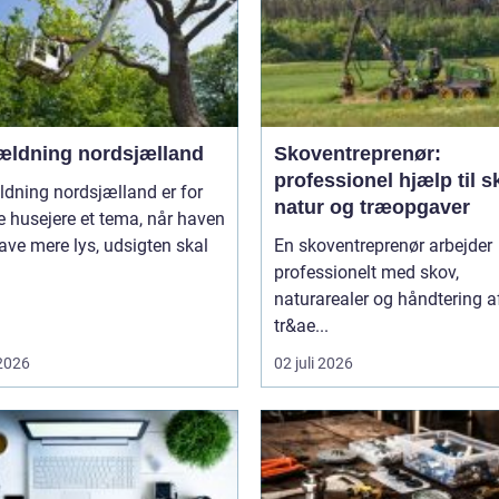
ældning nordsjælland
Skoventreprenør:
professionel hjælp til s
dning nordsjælland er for
natur og træopgaver
 husejere et tema, når haven
ave mere lys, udsigten skal
En skoventreprenør arbejder
professionelt med skov,
naturarealer og håndtering a
tr&ae...
 2026
02 juli 2026