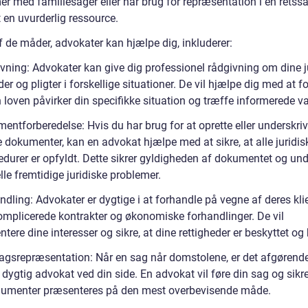
r med familiesager eller har brug for repræsentation i en retssa
 en uvurderlig ressource.
f de måder, advokater kan hjælpe dig, inkluderer:
vning: Advokater kan give dig professionel rådgivning om dine j
der og pligter i forskellige situationer. De vil hjælpe dig med at fo
loven påvirker din specifikke situation og træffe informerede va
entforberedelse: Hvis du har brug for at oprette eller underskri
e dokumenter, kan en advokat hjælpe med at sikre, at alle juridis
edurer er opfyldt. Dette sikrer gyldigheden af dokumentet og un
lle fremtidige juridiske problemer.
dling: Advokater er dygtige i at forhandle på vegne af deres klie
komplicerede kontrakter og økonomiske forhandlinger. De vil
tere dine interesser og sikre, at dine rettigheder er beskyttet og
agsrepræsentation: Når en sag når domstolene, er det afgørende
dygtig advokat ved din side. En advokat vil føre din sag og sikre
gumenter præsenteres på den mest overbevisende måde.