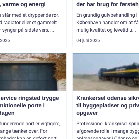
, varme og energi
der har brug for første
 står med et dryppende rør,
En grundig gulvbehandling i
d radiator eller et gammelt
København handler om at få
r synger på sidste vers, ...
mulig kvalitet og levetid u...
i 2026
04 juni 2026
rvice ringsted trygge
Krankørsel odense sikre løft
nktionelle porte i
til byggepladser og pri
dagen
opgaver
fungerende port er vigtigere,
Professionel krankørsel spill
ange tænker over. For
afgørende rolle i mange byg
mheder kan en defekt port
anlægsopgaver i Odense og