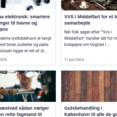
a elektronik: smartere
VVS i Middelfart for et l
nger til havne og
samarbejde
jere
Når folk søger efter ""Vvs i
derne lystbådehavn er langt
Middelfart" handler det for 
nd broer, pullerter og pæle.
boligejere om tryghed i ...
lissen ligger et net af st...
 2026
11 juni 2026
ed sådan vælger
Gulvbehandling i
n rette fagmand til
København til alle de g