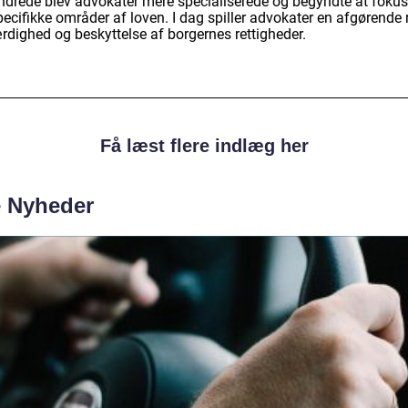
ndrede blev advokater mere specialiserede og begyndte at fokus
ecifikke områder af loven. I dag spiller advokater en afgørende r
rdighed og beskyttelse af borgernes rettigheder.
Få læst flere indlæg her
e Nyheder