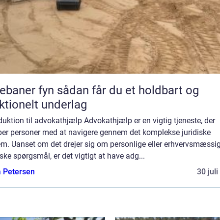
 fyn sådan får du et holdbart og
ktionelt underlag
duktion til advokathjælp Advokathjælp er en vigtig tjeneste, der
per personer med at navigere gennem det komplekse juridiske
em. Uanset om det drejer sig om personlige eller erhvervsmæssi
iske spørgsmål, er det vigtigt at have adg...
a Petersen
30 jul