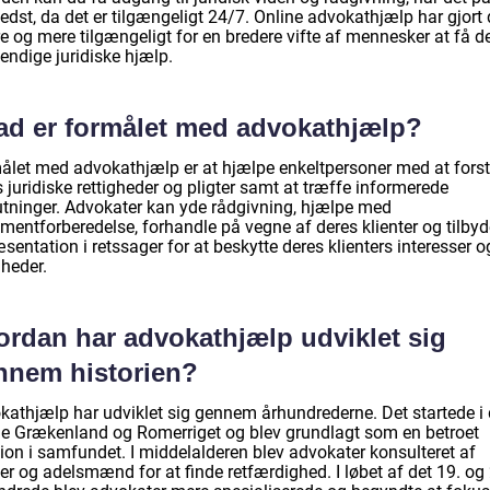
edst, da det er tilgængeligt 24/7. Online advokathjælp har gjort 
re og mere tilgængeligt for en bredere vifte af mennesker at få d
endige juridiske hjælp.
ad er formålet med advokathjælp?
ålet med advokathjælp er at hjælpe enkeltpersoner med at fors
 juridiske rettigheder og pligter samt at træffe informerede
utninger. Advokater kan yde rådgivning, hjælpe med
mentforberedelse, forhandle på vegne af deres klienter og tilbyd
sentation i retssager for at beskytte deres klienters interesser o
gheder.
ordan har advokathjælp udviklet sig
nnem historien?
kathjælp har udviklet sig gennem århundrederne. Det startede i 
e Grækenland og Romerriget og blev grundlagt som en betroet
tion i samfundet. I middelalderen blev advokater konsulteret af
r og adelsmænd for at finde retfærdighed. I løbet af det 19. og 