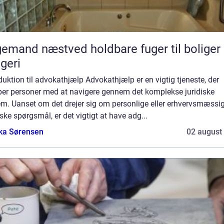
d næstved holdbare fuger til boliger og
geri
duktion til advokathjælp Advokathjælp er en vigtig tjeneste, der
per personer med at navigere gennem det komplekse juridiske
em. Uanset om det drejer sig om personlige eller erhvervsmæssi
iske spørgsmål, er det vigtigt at have adg...
ka Sørensen
02 august