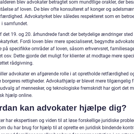
lalderen blev advokater betragtet som mundtlige orakler, der be
ståelse af loven. De blev ofte konsulteret af konger og adelsmæn
etfærdighed. Advokatyrket blev således respekteret som en betroe
n i samfundet.
af det 19. og 20. århundrede fandt der betydelige ændringer sted
katyrket. Fordi loven blev mere specialiseret, begyndte advokate
e på specifikke områder af loven, såsom erhvervsret, familiesage
et osv. Dette gjorde det muligt for klienter at modtage mere speci
ttet rådgivning.
iller advokater en afgørende rolle i at opretholde retfærdighed o
 borgeres rettigheder. Advokathjælp er blevet mere tilgængelig f
udvalg af mennesker, og teknologiske fremskridt har gjort det mu
isk hjælp online.
rdan kan advokater hjælpe dig?
r har ekspertisen og viden til at løse forskellige juridiske probl
m du har brug for hjælp til at oprette en juridisk bindende kontr