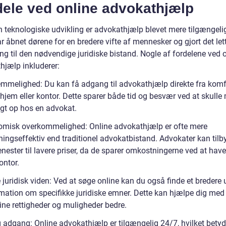
dele ved online advokathjælp
 teknologiske udvikling er advokathjælp blevet mere tilgængelig
r åbnet dørene for en bredere vifte af mennesker og gjort det let
ng til den nødvendige juridiske bistand. Nogle af fordelene ved 
hjælp inkluderer:
mmelighed: Du kan få adgang til advokathjælp direkte fra komf
 hjem eller kontor. Dette sparer både tid og besvær ved at skull
igt op hos en advokat.
misk overkommelighed: Online advokathjælp er ofte mere
ingseffektiv end traditionel advokatbistand. Advokater kan tilb
enester til lavere priser, da de sparer omkostningerne ved at have
ontor.
 juridisk viden: Ved at søge online kan du også finde et bredere
rmation om specifikke juridiske emner. Dette kan hjælpe dig med
ine rettigheder og muligheder bedre.
 adgang: Online advokathjælp er tilgængelig 24/7, hvilket betyde