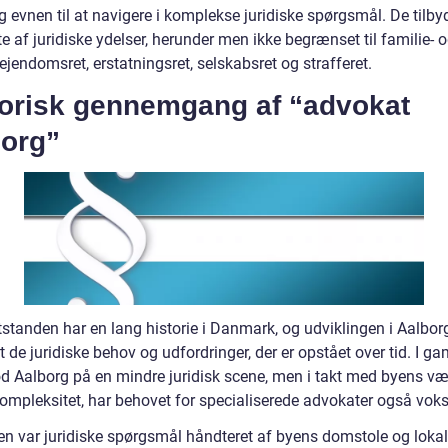
og evnen til at navigere i komplekse juridiske spørgsmål. De tilby
te af juridiske ydelser, herunder men ikke begrænset til familie- 
 ejendomsret, erstatningsret, selskabsret og strafferet.
torisk gennemgang af “advokat
borg”
standen har en lang historie i Danmark, og udviklingen i Aalbor
t de juridiske behov og udfordringer, der er opstået over tid. I ga
d Aalborg på en mindre juridisk scene, men i takt med byens v
ompleksitet, har behovet for specialiserede advokater også voks
iden var juridiske spørgsmål håndteret af byens domstole og loka