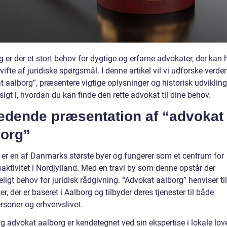
g er der et stort behov for dygtige og erfarne advokater, der kan
vifte af juridiske spørgsmål. I denne artikel vil vi udforske verde
t aalborg”, præsentere vigtige oplysninger og historisk udviklin
sigt i, hvordan du kan finde den rette advokat til dine behov.
ledende præsentation af “advokat
borg”
 er en af Danmarks største byer og fungerer som et centrum for
aktivitet i Nordjylland. Med en travl by som denne opstår der
igt behov for juridisk rådgivning. “Advokat aalborg” henviser til
r, der er baseret i Aalborg og tilbyder deres tjenester til både
rsoner og erhvervslivet.
g advokat aalborg er kendetegnet ved sin ekspertise i lokale lov