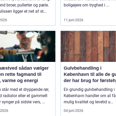
nd broer, pullerter og pæle.
boligejere om tryghed i ...
lissen ligger et net af st...
 2026
11 juni 2026
ed sådan vælger
Gulvbehandling i
n rette fagmand til
København til alle de g
, varme og energi
der har brug for første
 står med et dryppende rør,
En grundig gulvbehandling i
d radiator eller et gammelt
København handler om at få
r synger på sidste vers, ...
mulig kvalitet og levetid u...
i 2026
04 juni 2026