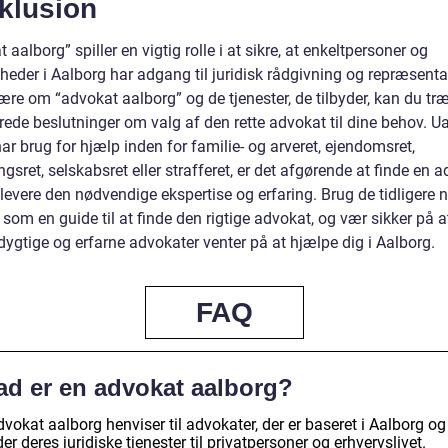
klusion
 aalborg” spiller en vigtig rolle i at sikre, at enkeltpersoner og
heder i Aalborg har adgang til juridisk rådgivning og repræsenta
ære om “advokat aalborg” og de tjenester, de tilbyder, kan du tr
rede beslutninger om valg af den rette advokat til dine behov. U
r brug for hjælp inden for familie- og arveret, ejendomsret,
ngsret, selskabsret eller strafferet, er det afgørende at finde en a
 levere den nødvendige ekspertise og erfaring. Brug de tidligere
 som en guide til at finde den rigtige advokat, og vær sikker på a
ygtige og erfarne advokater venter på at hjælpe dig i Aalborg.
FAQ
ad er en advokat aalborg?
vokat aalborg henviser til advokater, der er baseret i Aalborg og
der deres juridiske tjenester til privatpersoner og erhvervslivet.