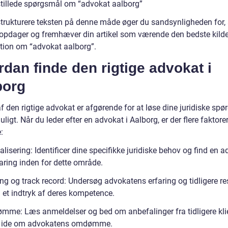
stillede spørgsmål om “advokat aalborg”
strukturere teksten på denne måde øger du sandsynligheden for, 
opdager og fremhæver din artikel som værende den bedste kilde 
tion om “advokat aalborg”.
dan finde den rigtige advokat i
borg
f den rigtige advokat er afgørende for at løse dine juridiske sp
ligt. Når du leder efter en advokat i Aalborg, er der flere faktorer
:
alisering: Identificer dine specifikke juridiske behov og find en 
aring inden for dette område.
ing og track record: Undersøg advokatens erfaring og tidligere re
å et indtryk af deres kompetence.
mme: Læs anmeldelser og bed om anbefalinger fra tidligere klie
n ide om advokatens omdømme.