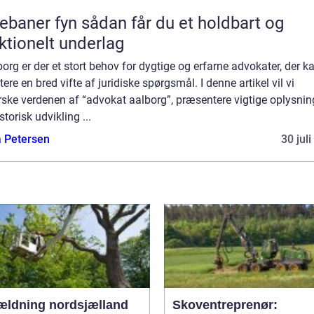
 fyn sådan får du et holdbart og
ktionelt underlag
borg er der et stort behov for dygtige og erfarne advokater, der k
ere en bred vifte af juridiske spørgsmål. I denne artikel vil vi
ske verdenen af “advokat aalborg”, præsentere vigtige oplysnin
storisk udvikling ...
a Petersen
30 jul
ældning nordsjælland
Skoventreprenør: