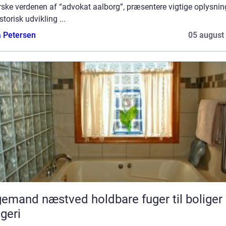
ske verdenen af “advokat aalborg”, præsentere vigtige oplysnin
storisk udvikling ...
a Petersen
05 august
d næstved holdbare fuger til boliger og
geri