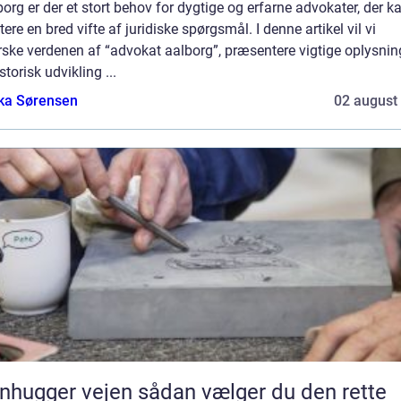
borg er der et stort behov for dygtige og erfarne advokater, der k
ere en bred vifte af juridiske spørgsmål. I denne artikel vil vi
ske verdenen af “advokat aalborg”, præsentere vigtige oplysnin
storisk udvikling ...
ka Sørensen
02 august
ger vejen sådan vælger du den rette