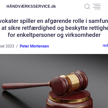
HÅNDVÆRKSSERVICE.
dk
okater spiller en afgørende rolle i samfu
 at sikre retfærdighed og beskytte rettigh
for enkeltpersoner og virksomheder
red
ber 2023
Peter Mortensen