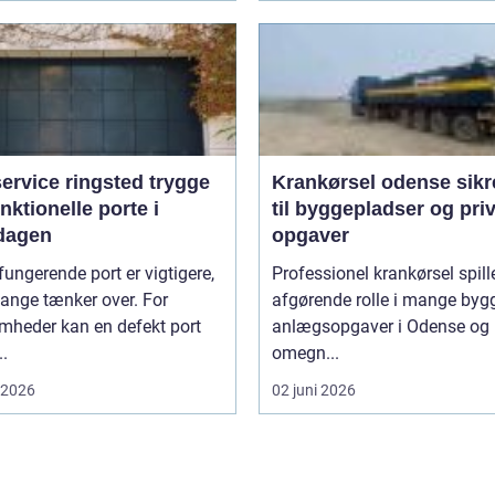
rvice ringsted trygge
Krankørsel odense sikre løft
nktionelle porte i
til byggepladser og pri
dagen
opgaver
fungerende port er vigtigere,
Professionel krankørsel spill
ange tænker over. For
afgørende rolle i mange byg
mheder kan en defekt port
anlægsopgaver i Odense og
..
omegn...
i 2026
02 juni 2026