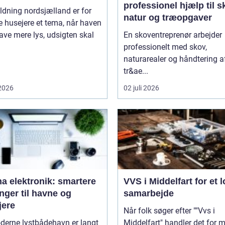
professionel hjælp til s
dning nordsjælland er for
natur og træopgaver
 husejere et tema, når haven
ave mere lys, udsigten skal
En skoventreprenør arbejder
professionelt med skov,
naturarealer og håndtering a
tr&ae...
 2026
02 juli 2026
a elektronik: smartere
VVS i Middelfart for et l
nger til havne og
samarbejde
jere
Når folk søger efter ""Vvs i
derne lystbådehavn er langt
Middelfart" handler det for 