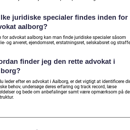
lke juridiske specialer findes inden for
vokat aalborg?
n for advokat aalborg kan man finde juridiske specialer såsom
ie- og arveret, ejendomsret, erstatningsret, selskabsret og straffe
rdan finder jeg den rette advokat i
lborg?
u leder efter en advokat i Aalborg, er det vigtigt at identificere d
iske behov, undersøge deres erfaring og track record, læse
ldelser og bede om anbefalinger samt være opmærksom på de
truktur.